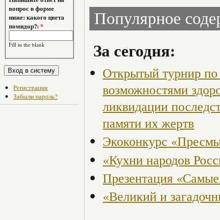
вопрос в форме
Популярное сод
ниже: какого цвета
помидор?:
*
За сегодня:
Fill in the blank
Открытый турнир по 
возможностями здор
Регистрация
Забыли пароль?
ликвидации последст
памяти их жертв
Экоконкурс «Пресмы
«Кухни народов Рос
Презентация «Самые
«Великий и загадоч