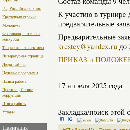
Состав команды 9 чел
Год Российского кино
К участию в турнире 
Крестецкая строчка
предварительные заяв
Молодёжь
Фестивали, выставки,
Предварительные зая
конкурсы
krestcy@yandex.ru
до 
Творческие коллективы
Литературная страница
ПРИКАЗ и ПОЛОЖЕ
Люди района
Целевые программы
Планы работы
17 апреля 2025 года
Противодействие
коррупции
Итоги работы
Закладка/поиск этой с
Уставы
Навигация