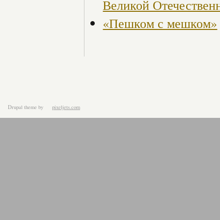
Великой Отечествен
«Пешком с мешком»
Drupal theme
by
pixeljets.com
ver.1.4