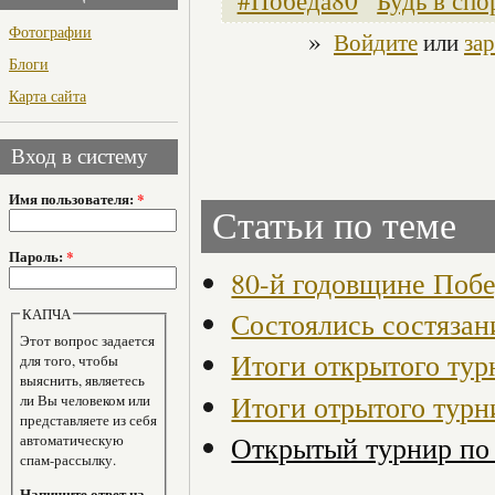
#Победа80
Будь в спо
Фотографии
»
Войдите
или
за
Блоги
Карта сайта
Вход в систему
Имя пользователя:
*
Статьи по теме
Пароль:
*
80-й годовщине Поб
КАПЧА
Состоялись состязан
Этот вопрос задается
Итоги открытого тур
для того, чтобы
выяснить, являетесь
Итоги отрытого турн
ли Вы человеком или
представляете из себя
Открытый турнир по
автоматическую
спам-рассылку.
Напишите ответ на