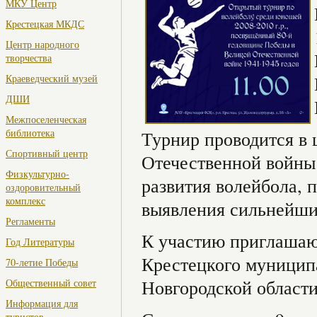
МКУ Центр
Крестецкая МКДС
Центр народного
творчества
Краеведческий музей
ДШИ
Межпоселенческая
библиотека
Турнир проводится в 
Спортивный центр
Отечественной войны
Физкультурно-
развития волейбола, 
оздоровительный
комплекс
выявления сильнейши
Регламенты
К участию приглашаю
Год Литературы
Крестецкого муницип
70-летие Победы
Новгородской области
Общественный совет
Информация для
туристов