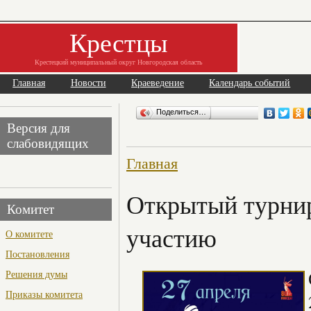
Крестцы
Крестецкий муниципальный округ Новгородская область
Главная
Новости
Краеведение
Календарь событий
Поделиться…
Версия для
слабовидящих
Главная
Открытый турнир
Комитет
участию
О комитете
Постановления
Решения думы
Приказы комитета