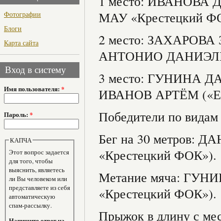
1 место: ИВАНОВА
МАУ «Крестецкий Ф
Фотографии
Блоги
2 место: ЗАХАРОВА
Карта сайта
АНТОНИО ДАНИЭЛЬ 
Вход в систему
3 место: ГУНИНА Д
Имя пользователя:
*
ИВАНОВ АРТЁМ («Ер
Победители по видам
Пароль:
*
Бег на 30 метров:
КАПЧА
«Крестецкий ФОК»).
Этот вопрос задается
для того, чтобы
выяснить, являетесь
Метание мяча: ГУ
ли Вы человеком или
представляете из себя
«Крестецкий ФОК»).
автоматическую
спам-рассылку.
Прыжок в длину с м
Напишите ответ на