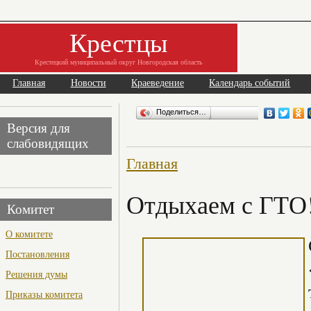
Крестцы
Крестецкий муниципальный округ Новгородская область
Главная
Новости
Краеведение
Календарь событий
Поделиться…
Версия для
слабовидящих
Главная
Отдыхаем с ГТО
Комитет
О комитете
Постановления
Решения думы
Приказы комитета