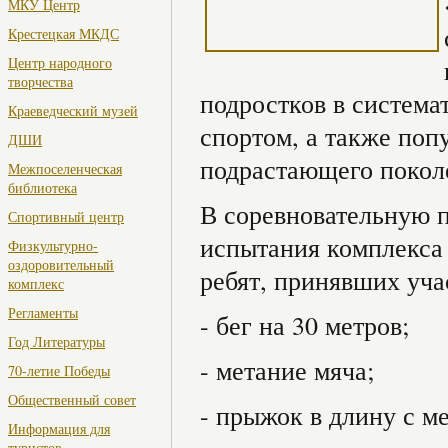
МКУ Центр
Крестецкая МКДС
Центр народного
творчества
подростков в система
Краеведческий музей
спортом, а также поп
ДШИ
подрастающего покол
Межпоселенческая
библиотека
В соревновательную 
Спортивный центр
испытания комплекса
Физкультурно-
оздоровительный
ребят, принявших уча
комплекс
Регламенты
- бег на 30 метров;
Год Литературы
- метание мяча;
70-летие Победы
Общественный совет
- прыжок в длину с ме
Информация для
туристов