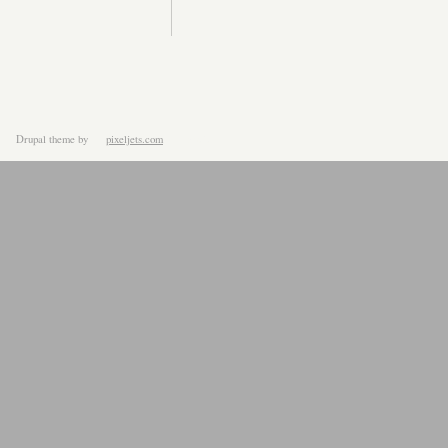
Drupal theme
by
pixeljets.com
ver.1.4