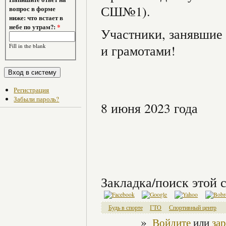
СШ№1).
вопрос в форме
ниже: что встает в
небе по утрам?:
*
Участники, занявшие 
Fill in the blank
и грамотами!
Регистрация
Забыли пароль?
8 июня 2023 года
Закладка/поиск этой с
Будь в спорте
ГТО
Спортивный центр
»
Войдите
или
за