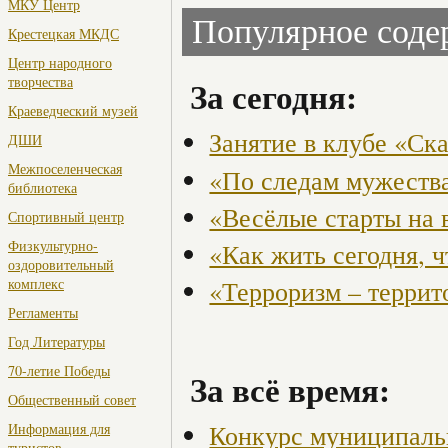
МКУ Центр
Популярное сод
Крестецкая МКДС
Центр народного
творчества
За сегодня:
Краеведческий музей
Занятие в клубе «Ск
ДШИ
Межпоселенческая
«По следам мужества
библиотека
«Весёлые старты на 
Спортивный центр
Физкультурно-
«Как жить сегодня, 
оздоровительный
«Терроризм – террит
комплекс
Регламенты
Год Литературы
70-летие Победы
За всё время:
Общественный совет
Конкурс муниципаль
Информация для
туристов