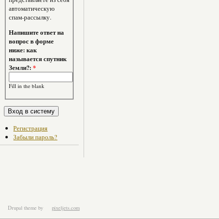
автоматическую
спам-рассылку.
Напишите ответ на
вопрос в форме
ниже: как
называется спутник
Земли?:
*
Fill in the blank
Регистрация
Забыли пароль?
Drupal theme
by
pixeljets.com
ver.1.4