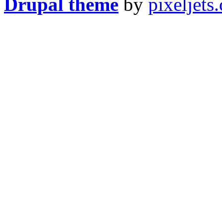
Drupal theme
by
pixeljets