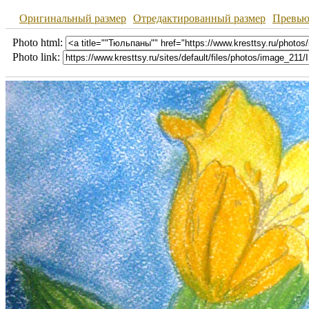
Оригинальный размер
Отредактированный размер
Превь
Photo html:
Photo link: