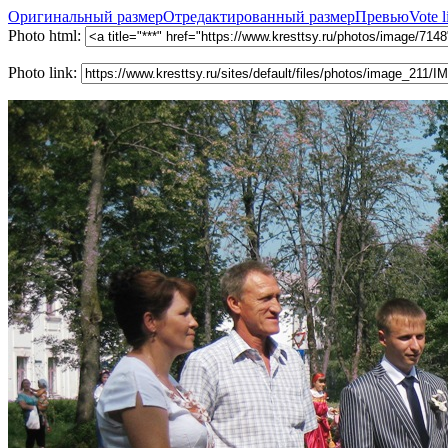
Оригинальный размер
Отредактированный размер
Превью
Vote l
Photo html:
Photo link: