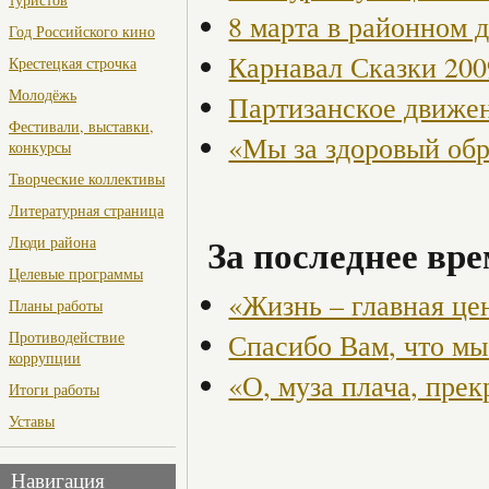
8 марта в районном 
Год Российского кино
Карнавал Сказки 200
Крестецкая строчка
Молодёжь
Партизанское движен
Фестивали, выставки,
«Мы за здоровый об
конкурсы
Творческие коллективы
Литературная страница
За последнее вре
Люди района
Целевые программы
«Жизнь – главная це
Планы работы
Спасибо Вам, что мы 
Противодействие
коррупции
«О, муза плача, прек
Итоги работы
Уставы
Навигация