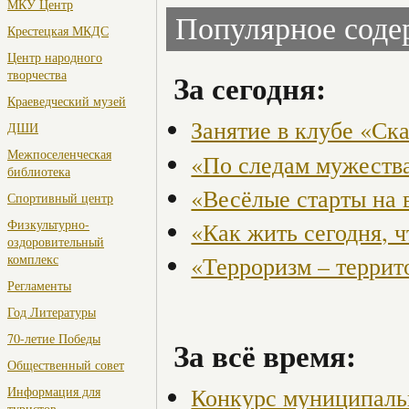
МКУ Центр
Популярное сод
Крестецкая МКДС
Центр народного
творчества
За сегодня:
Краеведческий музей
Занятие в клубе «Ск
ДШИ
Межпоселенческая
«По следам мужества
библиотека
«Весёлые старты на 
Спортивный центр
Физкультурно-
«Как жить сегодня, 
оздоровительный
«Терроризм – террит
комплекс
Регламенты
Год Литературы
70-летие Победы
За всё время:
Общественный совет
Конкурс муниципаль
Информация для
туристов