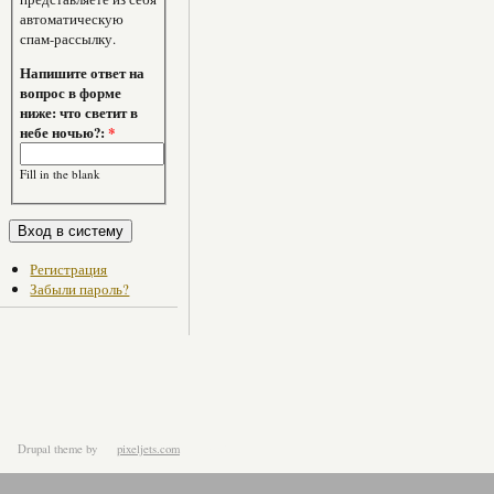
автоматическую
спам-рассылку.
Напишите ответ на
вопрос в форме
ниже: что светит в
небе ночью?:
*
Fill in the blank
Регистрация
Забыли пароль?
Drupal theme
by
pixeljets.com
ver.1.4