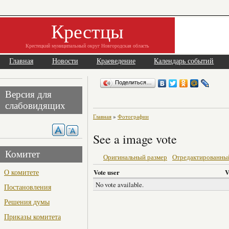
Крестцы
Крестецкий муниципальный округ Новгородская область
Главная
Новости
Краеведение
Календарь событий
Поделиться…
Версия для
слабовидящих
Главная
»
Фотографии
See a image vote
Комитет
Оригинальный размер
Отредактированны
О комитете
Vote user
V
No vote available.
Постановления
Решения думы
Приказы комитета