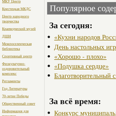
МКУ Центр
Популярное сод
Крестецкая МКДС
Центр народного
творчества
За сегодня:
Краеведческий музей
«Кухни народов Рос
ДШИ
Межпоселенческая
День настольных иг
библиотека
«Хорошо - плохо»
Спортивный центр
Физкультурно-
«Подушка сердце»
оздоровительный
Благотворительный с
комплекс
Регламенты
Год Литературы
70-летие Победы
За всё время:
Общественный совет
Конкурс муниципаль
Информация для
туристов