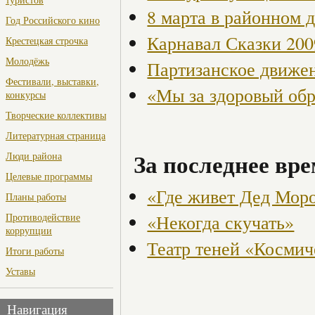
8 марта в районном 
Год Российского кино
Карнавал Сказки 200
Крестецкая строчка
Молодёжь
Партизанское движен
Фестивали, выставки,
«Мы за здоровый об
конкурсы
Творческие коллективы
Литературная страница
За последнее вре
Люди района
Целевые программы
«Где живет Дед Мор
Планы работы
«Некогда скучать»
Противодействие
коррупции
Театр теней «Космич
Итоги работы
Уставы
Навигация