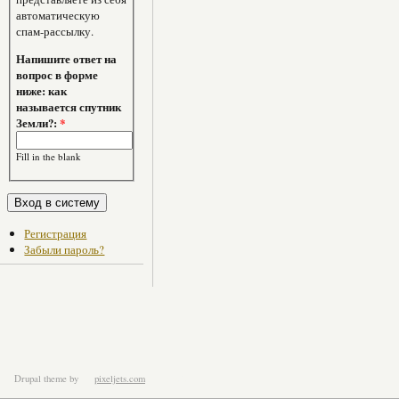
автоматическую
спам-рассылку.
Напишите ответ на
вопрос в форме
ниже: как
называется спутник
Земли?:
*
Fill in the blank
Регистрация
Забыли пароль?
Drupal theme
by
pixeljets.com
ver.1.4