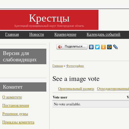
Крестцы
Крестецкий муниципальный округ Новгородская область
Главная
Новости
Краеведение
Календарь событий
Поделиться…
Версия для
слабовидящих
Главная
»
Фотографии
See a image vote
Комитет
Оригинальный размер
Отредактированны
О комитете
Vote user
V
No vote available.
Постановления
Решения думы
Приказы комитета