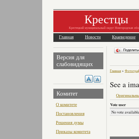
Крестцы
Крестецкий муниципальный округ Новгородская обл
Главная
Новости
Краеведение
Поделит
Версия для
слабовидящих
Главная
»
Фотогра
See a ima
Комитет
Оригинальны
О комитете
Vote user
No vote available
Постановления
Решения думы
Приказы комитета