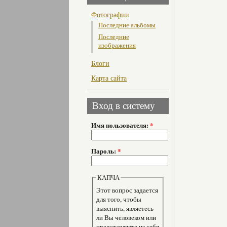
Фотографии
Последние альбомы
Последние
изображения
Блоги
Карта сайта
Вход в систему
Имя пользователя:
*
Пароль:
*
КАПЧА
Этот вопрос задается
для того, чтобы
выяснить, являетесь
ли Вы человеком или
представляете из себя