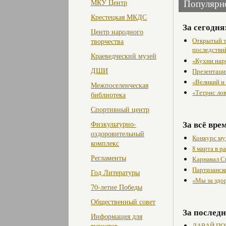
МКУ Центр
Популярн
Крестецкая МКДС
За сегодня
Центр народного
Открытый т
творчества
последстви
Краеведческий музей
«Кухни нар
ДШИ
Презентаци
«Великий и
Межпоселенческая
«Тетрис ло
библиотека
Спортивный центр
За всё вре
Физкультурно-
оздоровительный
Конкурс му
комплекс
8 марта в 
Регламенты
Карнавал С
Партизанск
Год Литературы
«Мы за здо
70-летие Победы
Общественный совет
За последн
Информация для
ДАВАЙ ПО
туристов