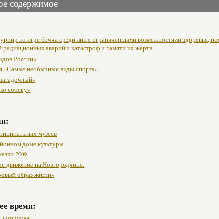
ое содержимое
:
урнир по игре бочча среди лиц с ограниченными возможностями здоровья, п
й радиационных аварий и катастроф и памяти их жертв
одов России»
я «Самые необычные виды спорта»
 загадочный»
вко соберу»
мя:
ниципальных музеев
районном доме культуры
казки 2009
ое движение на Новгородчине.
ровый образ жизни»
ее время:
ГОВОРИМ...