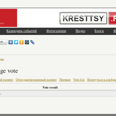
асть
Календарь событий
Фотогалереи
Видео
Блоги
Ф
ься…
фии
ge vote
й размер
Отредактированный размер
Превью
Vote list
Вернуться к альбо
Vote result
.