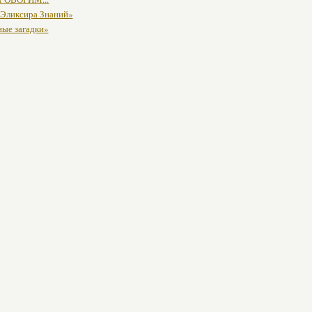
 Эликсира Знаний»
ые загадки»