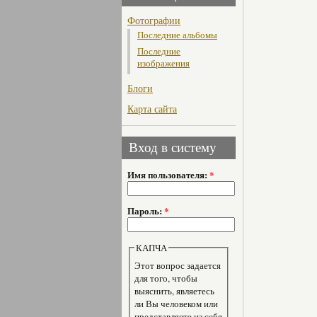
Фотографии
Последние альбомы
Последние
изображения
Блоги
Карта сайта
Вход в систему
Имя пользователя:
*
Пароль:
*
КАПЧА
Этот вопрос задается
для того, чтобы
выяснить, являетесь
ли Вы человеком или
представляете из себя