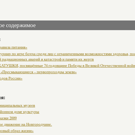
ое содержимое
:
равила питания»
урнир по игре бочча среди лиц с ограниченными возможностями здоровья, п
й радиационных аварий и катастроф и памяти их жертв
АТУШКИ, посвящённые 74 годовщине Победы в Великой Отечественной вой
 «Пресмыкающиеся – первопроходцы земли»
одов России»
мя:
ниципальных музеев
районном доме культуры
казки 2009
ое движение на Новгородчине.
ровый образ жизни»