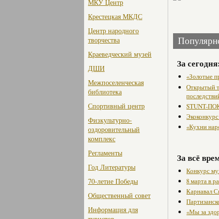
МКУ Центр
Крестецкая МКДС
Центр народного
творчества
Популярн
Краеведческий музей
За сегодня
ДШИ
«Золотые п
Межпоселенческая
Открытый т
библиотека
последстви
Спортивный центр
STUNT-ПОК
Экоконкурс
Физкультурно-
«Кухни нар
оздоровительный
комплекс
Регламенты
За всё вре
Год Литературы
Конкурс му
8 марта в 
70-летие Победы
Карнавал С
Общественный совет
Партизанск
Информация для
«Мы за здо
туристов