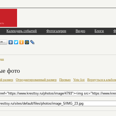
асть
Календарь событий
Фотогалереи
Видео
Блоги
Ф
ься…
фии
ые фото
й размер
Отредактированный размер
Превью
Vote list
Вернуться к альбо