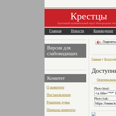
Крестцы
Крестецкий муниципальный округ Новгородская обл
Главная
Новости
Краеведение
Поделит
Версия для
слабовидящих
Главная
»
Фотогра
Доступн
Комитет
Оригинальны
О комитете
Photo html:
Постановления
Photo link:
Решения думы
Приказы комитета