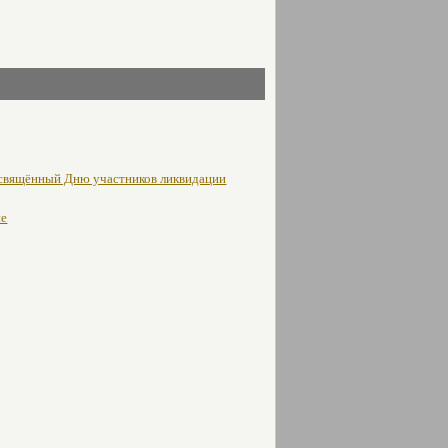
освящённый Дню участников ликвидации
не