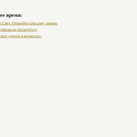
ее время:
 Свет. Откройте классику заново
района по баскетболу
ежит дорога в вечность»