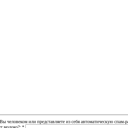
Этот вопрос задается для того, чтобы выяснить, являетесь ли Вы человеком или представляете из себя автоматическую
ет молоко?:
*