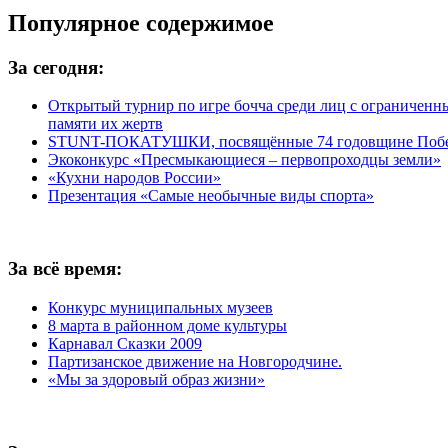
Популярное содержимое
За сегодня:
Открытый турнир по игре бочча среди лиц с ограничен
памяти их жертв
STUNT-ПОКАТУШКИ, посвящённые 74 годовщине Побед
Экоконкурс «Пресмыкающиеся – первопроходцы земли»
«Кухни народов России»
Презентация «Самые необычные виды спорта»
За всё время:
Конкурс муниципальных музеев
8 марта в районном доме культуры
Карнавал Сказки 2009
Партизанское движение на Новгородчине.
«Мы за здоровый образ жизни»