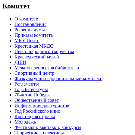
Комитет
О комитете
Постановления
Решения думы
Приказы комитета
МКУ Центр
Крестецкая МКДС
Центр народного творчества
Краеведческий музей
ДШИ
Межпоселенческая библиотека
Спортивный центр
Физкультурно-оздоровительный комплекс
Регламенты
Год Литературы
70-летие Победы
Общественный совет
Информация для туристов
Год Российского кино
Крестецкая строчка
Молодёжь
Фестивали, выставки, конкурсы
Творческие коллективы