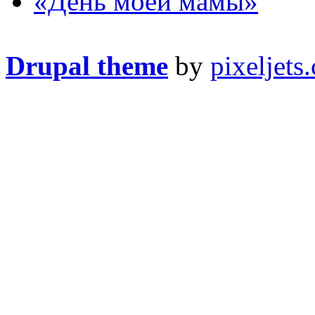
«День моей мамы»
Drupal theme
by
pixeljets