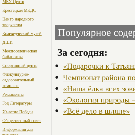
МКУ Центр
Крестецкая МКДС
Центр народного
творчества
Популярное сод
Краеведческий музей
ДШИ
За сегодня:
Межпоселенческая
библиотека
«Подарочки к Татья
Спортивный центр
Физкультурно-
Чемпионат района по
оздоровительный
комплекс
«Наша ёлка всех зов
Регламенты
«Экология природы 
Год Литературы
«Всё дело в шляпе»
70-летие Победы
Общественный совет
Информация для
туристов