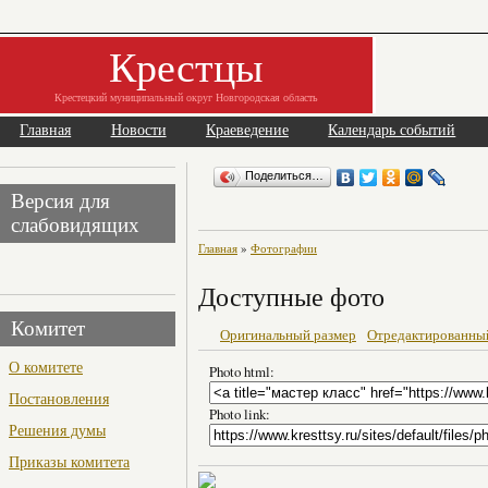
Крестцы
Крестецкий муниципальный округ Новгородская область
Главная
Новости
Краеведение
Календарь событий
Поделиться…
Версия для
слабовидящих
Главная
»
Фотографии
Доступные фото
Комитет
Оригинальный размер
Отредактированны
О комитете
Photo html:
Постановления
Photo link:
Решения думы
Приказы комитета