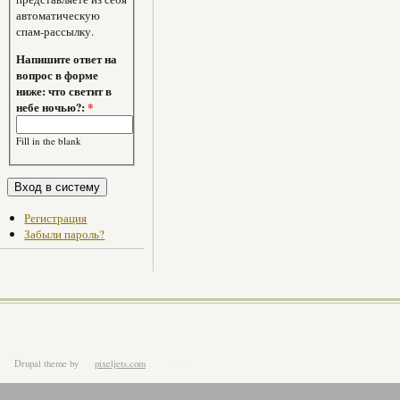
автоматическую
спам-рассылку.
Напишите ответ на
вопрос в форме
ниже: что светит в
небе ночью?:
*
Fill in the blank
Регистрация
Забыли пароль?
Drupal theme
by
pixeljets.com
ver.1.4