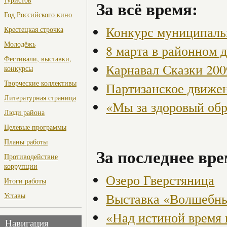
За всё время:
Год Российского кино
Конкурс муниципаль
Крестецкая строчка
Молодёжь
8 марта в районном 
Фестивали, выставки,
Карнавал Сказки 200
конкурсы
Творческие коллективы
Партизанское движен
Литературная страница
«Мы за здоровый об
Люди района
Целевые программы
Планы работы
За последнее вре
Противодействие
коррупции
Озеро Гверстяница
Итоги работы
Выставка «Волшебн
Уставы
«Над истиной время 
Навигация