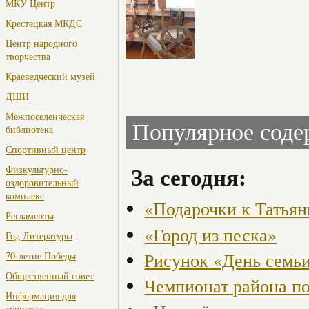
МКУ Центр
Крестецкая МКДС
Центр народного
творчества
Краеведческий музей
ДШИ
Межпоселенческая
Популярное сод
библиотека
Спортивный центр
За сегодня:
Физкультурно-
оздоровительный
комплекс
«Подарочки к Татья
Регламенты
«Город из песка»
Год Литературы
Рисунок «День семьи
70-летие Победы
Общественный совет
Чемпионат района по
Информация для
туристов