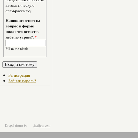
автоматическую
спам-рассылку.
Напишите ответ на
вопрос в форме
ниже: что встает в
небе по утрам?:
*
Fill in the blank
Регистрация
Забыли пароль?
Drupal theme
by
pixeljets.com
ver.1.4