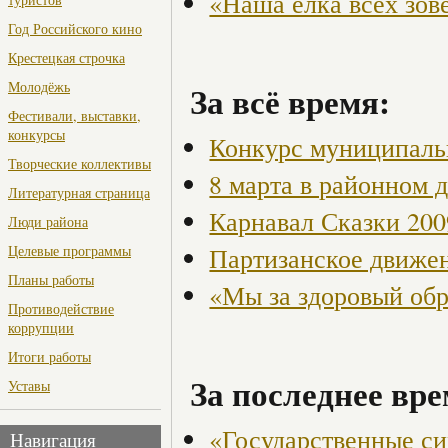
«Наша ёлка всех зов
Год Российского кино
Крестецкая строчка
Молодёжь
За всё время:
Фестивали, выставки,
конкурсы
Конкурс муниципаль
Творческие коллективы
8 марта в районном 
Литературная страница
Карнавал Сказки 200
Люди района
Партизанское движен
Целевые программы
Планы работы
«Мы за здоровый об
Противодействие
коррупции
Итоги работы
За последнее вре
Уставы
«Государственные си
Навигация