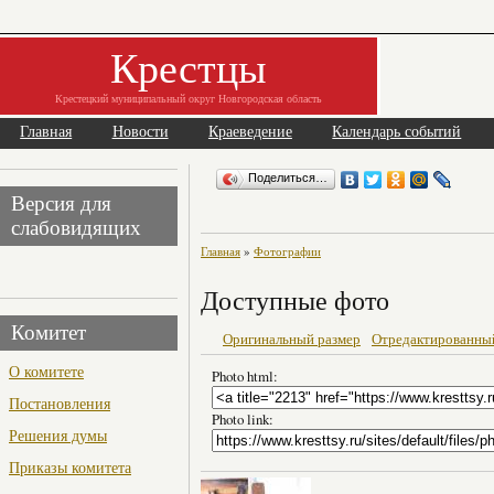
Крестцы
Крестецкий муниципальный округ Новгородская область
Главная
Новости
Краеведение
Календарь событий
Поделиться…
Версия для
слабовидящих
Главная
»
Фотографии
Доступные фото
Комитет
Оригинальный размер
Отредактированны
О комитете
Photo html:
Постановления
Photo link:
Решения думы
Приказы комитета