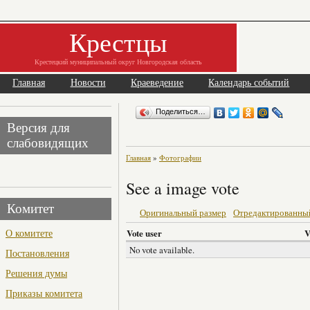
Крестцы
Крестецкий муниципальный округ Новгородская область
Главная
Новости
Краеведение
Календарь событий
Поделиться…
Версия для
слабовидящих
Главная
»
Фотографии
See a image vote
Комитет
Оригинальный размер
Отредактированны
О комитете
Vote user
V
No vote available.
Постановления
Решения думы
Приказы комитета