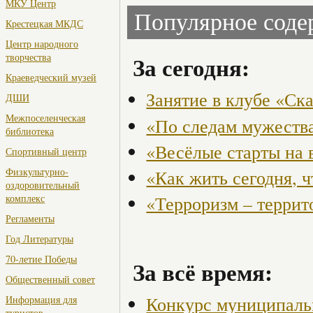
МКУ Центр
Популярное сод
Крестецкая МКДС
Центр народного
творчества
За сегодня:
Краеведческий музей
Занятие в клубе «Ск
ДШИ
Межпоселенческая
«По следам мужества
библиотека
«Весёлые старты на 
Спортивный центр
Физкультурно-
«Как жить сегодня, 
оздоровительный
«Терроризм – террит
комплекс
Регламенты
Год Литературы
70-летие Победы
За всё время:
Общественный совет
Конкурс муниципаль
Информация для
туристов