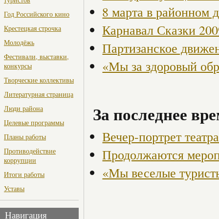
8 марта в районном 
Год Российского кино
Карнавал Сказки 200
Крестецкая строчка
Молодёжь
Партизанское движен
Фестивали, выставки,
«Мы за здоровый об
конкурсы
Творческие коллективы
Литературная страница
За последнее вре
Люди района
Целевые программы
Вечер-портрет театр
Планы работы
Продолжаются мероп
Противодействие
коррупции
«Мы веселые турист
Итоги работы
Уставы
Навигация