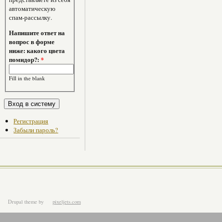
автоматическую
спам-рассылку.
Напишите ответ на
вопрос в форме
ниже: какого цвета
помидор?:
*
Fill in the blank
Регистрация
Забыли пароль?
Drupal theme
by
pixeljets.com
ver.1.4