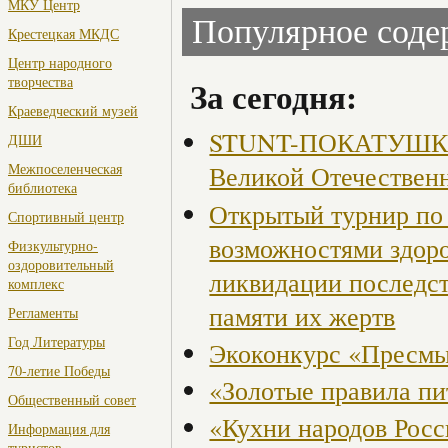
МКУ Центр
Популярное сод
Крестецкая МКДС
Центр народного
творчества
За сегодня:
Краеведческий музей
STUNT-ПОКАТУШКИ, 
ДШИ
Великой Отечествен
Межпоселенческая
библиотека
Открытый турнир по 
Спортивный центр
возможностями здор
Физкультурно-
оздоровительный
ликвидации последст
комплекс
памяти их жертв
Регламенты
Год Литературы
Экоконкурс «Пресмы
70-летие Победы
«Золотые правила пи
Общественный совет
«Кухни народов Рос
Информация для
туристов