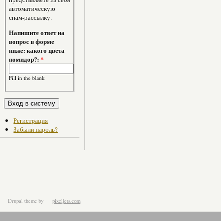
автоматическую
спам-рассылку.
Напишите ответ на
вопрос в форме
ниже: какого цвета
помидор?:
*
Fill in the blank
Регистрация
Забыли пароль?
Drupal theme
by
pixeljets.com
ver.1.4