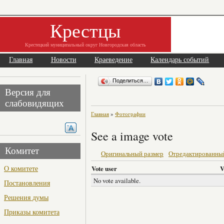
Крестцы
Крестецкий муниципальный округ Новгородская область
Главная
Новости
Краеведение
Календарь событий
Поделиться…
Версия для
слабовидящих
Главная
»
Фотографии
See a image vote
Комитет
Оригинальный размер
Отредактированны
О комитете
Vote user
V
No vote available.
Постановления
Решения думы
Приказы комитета