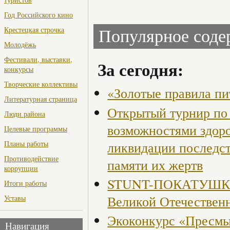
Год Российского кино
Крестецкая строчка
Популярное сод
Молодёжь
Фестивали, выставки,
За сегодня:
конкурсы
Творческие коллективы
«Золотые правила пи
Литературная страница
Открытый турнир по 
Люди района
возможностями здор
Целевые программы
ликвидации последст
Планы работы
Противодействие
памяти их жертв
коррупции
STUNT-ПОКАТУШКИ, 
Итоги работы
Великой Отечествен
Уставы
Экоконкурс «Пресмы
Навигация