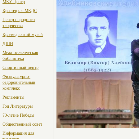
МКУ Центр
Крестецкая МКДС
Центр народного
творчества
Краеведческий музей
ДШИ
Межпоселенческая
библиотека
Спортивный центр
Физкультурно-
оздоровительный
комплекс
Регламенты
Год Литературы
70-летие Победы
Общественный совет
Информация для
туристов