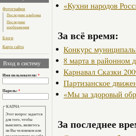
«Кухни народов Рос
Фотографии
Последние альбомы
Последние
изображения
За всё время:
Блоги
Карта сайта
Конкурс муниципаль
8 марта в районном 
Вход в систему
Карнавал Сказки 200
Имя пользователя:
*
Партизанское движен
Пароль:
*
«Мы за здоровый об
КАПЧА
Этот вопрос задается
для того, чтобы
За последнее вре
выяснить, являетесь
ли Вы человеком или
представляете из себя