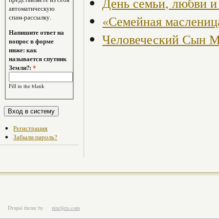
День семьи, любви и
автоматическую
спам-рассылку.
«Семейная маслениц
Напишите ответ на
Человеческий Сын 
вопрос в форме
ниже: как
называется спутник
Земли?:
*
Fill in the blank
Регистрация
Забыли пароль?
Drupal theme
by
pixeljets.com
ver.1.4