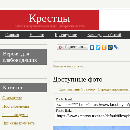
Крестцы
Крестецкий муниципальный округ Новгородская область
Главная
Новости
Краеведение
Календарь событий
Поделиться…
Версия для
слабовидящих
Главная
»
Фотографии
Доступные фото
Комитет
Оригинальный размер
Отредактированны
О комитете
Photo html:
Постановления
Photo link:
Решения думы
Приказы комитета