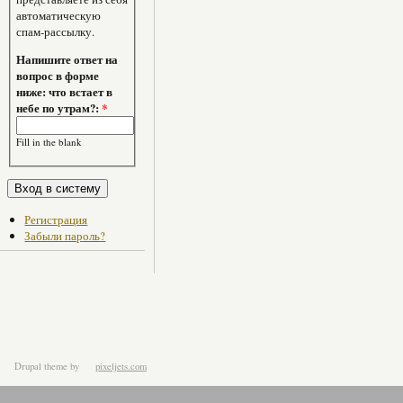
автоматическую
спам-рассылку.
Напишите ответ на
вопрос в форме
ниже: что встает в
небе по утрам?:
*
Fill in the blank
Регистрация
Забыли пароль?
Drupal theme
by
pixeljets.com
ver.1.4