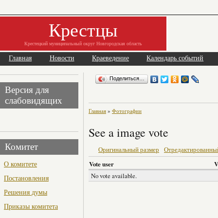
Крестцы
Крестецкий муниципальный округ Новгородская область
Главная
Новости
Краеведение
Календарь событий
Поделиться…
Версия для
слабовидящих
Главная
»
Фотографии
See a image vote
Комитет
Оригинальный размер
Отредактированны
О комитете
Vote user
V
No vote available.
Постановления
Решения думы
Приказы комитета