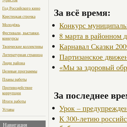
Год Российского кино
За всё время:
Крестецкая строчка
Конкурс муниципаль
Молодёжь
Фестивали, выставки,
8 марта в районном 
конкурсы
Карнавал Сказки 200
Творческие коллективы
Партизанское движен
Литературная страница
Люди района
«Мы за здоровый об
Целевые программы
Планы работы
Противодействие
За последнее вре
коррупции
Итоги работы
Урок – предупрежден
Уставы
К 300-летию россий
Навигация