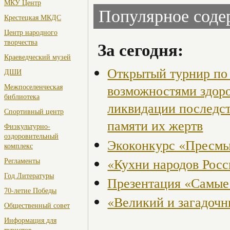
МКУ Центр
Популярное сод
Крестецкая МКДС
Центр народного
творчества
За сегодня:
Краеведческий музей
Открытый турнир по 
ДШИ
возможностями здор
Межпоселенческая
библиотека
ликвидации последст
Спортивный центр
памяти их жертв
Физкультурно-
оздоровительный
Экоконкурс «Пресмы
комплекс
«Кухни народов Рос
Регламенты
Год Литературы
Презентация «Самые
70-летие Победы
«Великий и загадоч
Общественный совет
Информация для
туристов