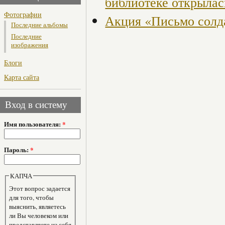
библиотеке открылас
Фотографии
Акция «Письмо солд
Последние альбомы
Последние
изображения
Блоги
Карта сайта
Вход в систему
Имя пользователя:
*
Пароль:
*
КАПЧА
Этот вопрос задается
для того, чтобы
выяснить, являетесь
ли Вы человеком или
представляете из себя