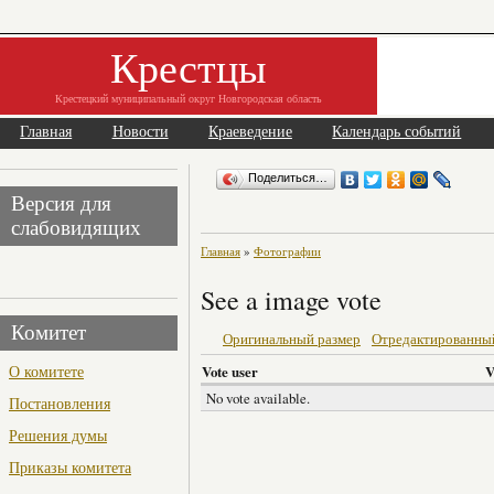
Крестцы
Крестецкий муниципальный округ Новгородская область
Главная
Новости
Краеведение
Календарь событий
Поделиться…
Версия для
слабовидящих
Главная
»
Фотографии
See a image vote
Комитет
Оригинальный размер
Отредактированны
О комитете
Vote user
V
No vote available.
Постановления
Решения думы
Приказы комитета