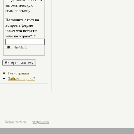
автоматическую
спам-рассылку.
Напишите ответ на
вопрос в форме
ниже: что встает в
небе по утрам?:
*
Fill in the blank
Регистрация
Забыли пароль?
Drupal theme
by
pixeljets.com
ver.1.4