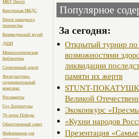
МКУ Центр
Популярное сод
Крестецкая МКДС
Центр народного
творчества
За сегодня:
Краеведческий музей
Открытый турнир по 
ДШИ
возможностями здор
Межпоселенческая
библиотека
ликвидации последст
Спортивный центр
памяти их жертв
Физкультурно-
оздоровительный
STUNT-ПОКАТУШКИ, 
комплекс
Великой Отечествен
Регламенты
Год Литературы
Экоконкурс «Пресмы
70-летие Победы
«Кухни народов Рос
Общественный совет
Презентация «Самые
Информация для
туристов