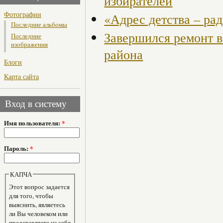
избирателей
Фотографии
«Адрес детства – ра
Последние альбомы
Завершился ремонт в
Последние
изображения
района
Блоги
Карта сайта
Вход в систему
Имя пользователя:
*
Пароль:
*
КАПЧА
Этот вопрос задается
для того, чтобы
выяснить, являетесь
ли Вы человеком или
представляете из себя