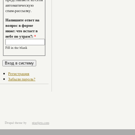
автоматическую
спам-рассылку.
Напишите ответ на
вопрос в форме
ниже: что встает в
небе по утрам?:
*
Fill in the blank
Регистрация
Забыли пароль?
Drupal theme
by
pixeljets.com
ver.1.4