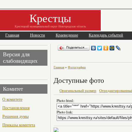
Крестцы
Крестецкий муниципальный округ Новгородская область
Главная
Новости
Краеведение
Календарь событий
Поделиться…
Версия для
слабовидящих
Главная
»
Фотографии
Доступные фото
Комитет
Оригинальный размер
Отредактированны
О комитете
Photo html:
Постановления
Photo link:
Решения думы
Приказы комитета