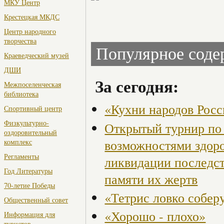
МКУ Центр
Крестецкая МКДС
Центр народного
творчества
Популярное сод
Краеведческий музей
ДШИ
За сегодня:
Межпоселенческая
библиотека
«Кухни народов Рос
Спортивный центр
Физкультурно-
Открытый турнир по 
оздоровительный
возможностями здор
комплекс
Регламенты
ликвидации последст
Год Литературы
памяти их жертв
70-летие Победы
«Тетрис ловко собер
Общественный совет
«Хорошо - плохо»
Информация для
туристов