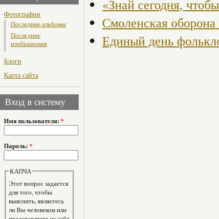
«Знай сегодня, чтобы
Фотографии
Смоленская оборона 
Последние альбомы
Последние
Единый день фолькл
изображения
Блоги
Карта сайта
Вход в систему
Имя пользователя:
*
Пароль:
*
КАПЧА
Этот вопрос задается
для того, чтобы
выяснить, являетесь
ли Вы человеком или
представляете из себя