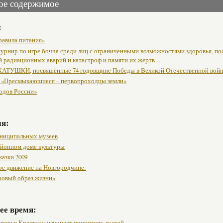
ое содержимое
:
равила питания»
урнир по игре бочча среди лиц с ограниченными возможностями здоровья, п
й радиационных аварий и катастроф и памяти их жертв
АТУШКИ, посвящённые 74 годовщине Победы в Великой Отечественной вой
 «Пресмыкающиеся – первопроходцы земли»
одов России»
мя:
ниципальных музеев
районном доме культуры
казки 2009
ое движение на Новгородчине.
ровый образ жизни»
ее время:
тич в Крестцах начинает принимать гостей