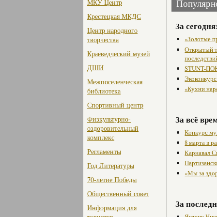
МКУ Центр
Популярн
Крестецкая МКДС
За сегодня
Центр народного
«Золотые п
творчества
Открытый т
Краеведческий музей
последстви
ДШИ
STUNT-ПОК
Экоконкурс
Межпоселенческая
«Кухни нар
библиотека
Спортивный центр
За всё вре
Физкультурно-
оздоровительный
Конкурс му
комплекс
8 марта в 
Регламенты
Карнавал С
Партизанск
Год Литературы
«Мы за здо
70-летие Победы
Общественный совет
За последн
Информация для
Ямщик Ники
туристов