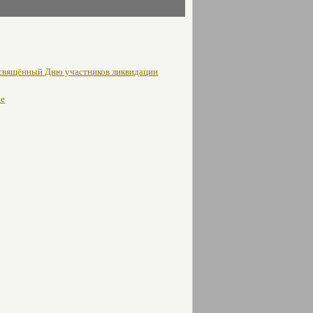
освящённый Дню участников ликвидации
не