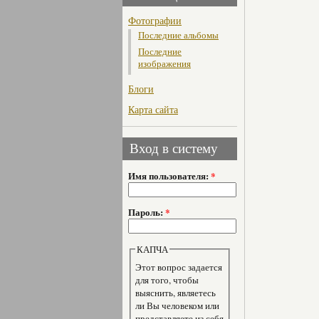
Фотографии
Последние альбомы
Последние
изображения
Блоги
Карта сайта
Вход в систему
Имя пользователя:
*
Пароль:
*
КАПЧА
Этот вопрос задается
для того, чтобы
выяснить, являетесь
ли Вы человеком или
представляете из себя