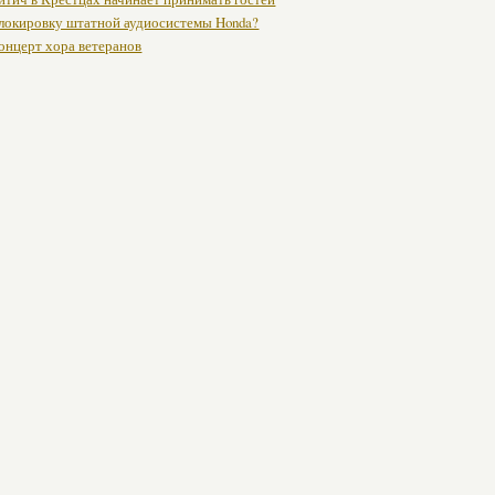
блокировку штатной аудиосистемы Honda?
онцерт хора ветеранов