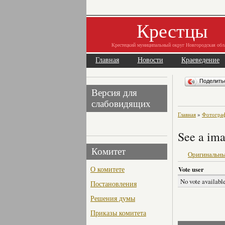
Крестцы
Крестецкий муниципальный округ Новгородская обл
Главная
Новости
Краеведение
Поделит
Версия для
слабовидящих
Главная
»
Фотогра
See a ima
Комитет
Оригинальны
О комитете
Vote user
No vote available
Постановления
Решения думы
Приказы комитета