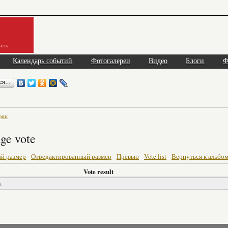
асть
Календарь событий
Фотогалереи
Видео
Блоги
Ф
ься…
фии
ge vote
й размер
Отредактированный размер
Превью
Vote list
Вернуться к альбо
Vote result
.