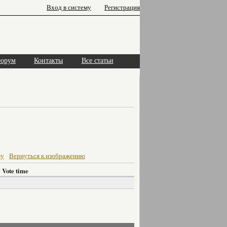
Вход в систему
Регистрация
орум
Контакты
Все статьи
му
Вернуться к изображению
Vote time