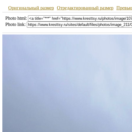
Оригинальный размер
Отредактированный размер
Превь
Photo html:
Photo link: