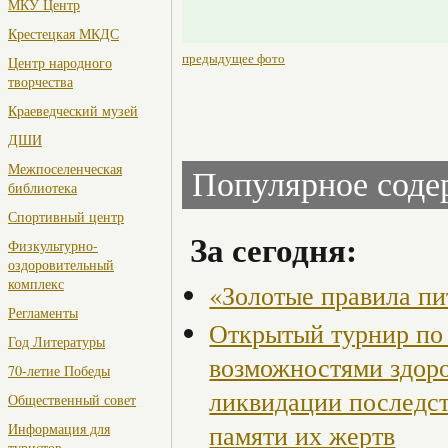
МКУ Центр
Крестецкая МКДС
предыдущее фото
Центр народного
творчества
Краеведческий музей
ДШИ
Межпоселенческая
Популярное сод
библиотека
Спортивный центр
За сегодня:
Физкультурно-
оздоровительный
комплекс
«Золотые правила пи
Регламенты
Открытый турнир по 
Год Литературы
возможностями здор
70-летие Победы
ликвидации последст
Общественный совет
памяти их жертв
Информация для
туристов