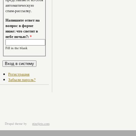
автоматическую
спам-рассылку.
Напишите ответ на
вопрос в форме
ниже: что светит в
небе ночью?:
*
Fill in the blank
Регистрация
Забыли пароль?
Drupal theme
by
pixeljets.com
ver.1.4