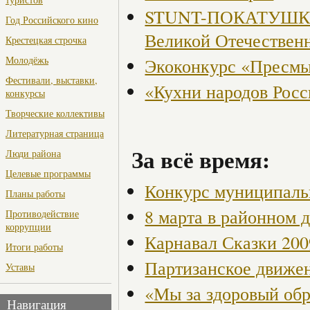
STUNT-ПОКАТУШКИ, 
Год Российского кино
Великой Отечествен
Крестецкая строчка
Молодёжь
Экоконкурс «Пресмы
Фестивали, выставки,
«Кухни народов Рос
конкурсы
Творческие коллективы
Литературная страница
За всё время:
Люди района
Целевые программы
Конкурс муниципаль
Планы работы
8 марта в районном 
Противодействие
коррупции
Карнавал Сказки 200
Итоги работы
Партизанское движен
Уставы
«Мы за здоровый об
Навигация