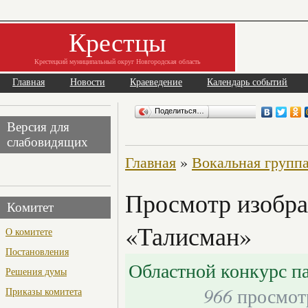
Крестцы
Крестецкий муниципальный округ Новгородская область
Главная
Новости
Краеведение
Календарь событий
Поделиться…
Версия для
слабовидящих
Главная
»
Вокальная групп
Просмотр изобра
Комитет
«Талисман»
О комитете
Постановления
Областной конкурс п
Решения думы
966
просмот
Приказы комитета