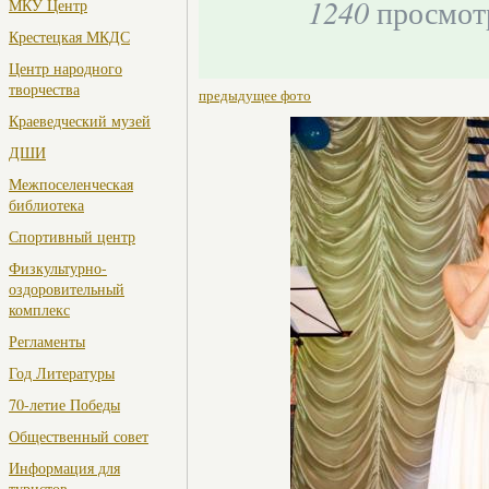
1240
просмот
МКУ Центр
Крестецкая МКДС
Центр народного
творчества
предыдущее фото
Краеведческий музей
ДШИ
Межпоселенческая
библиотека
Спортивный центр
Физкультурно-
оздоровительный
комплекс
Регламенты
Год Литературы
70-летие Победы
Общественный совет
Информация для
туристов