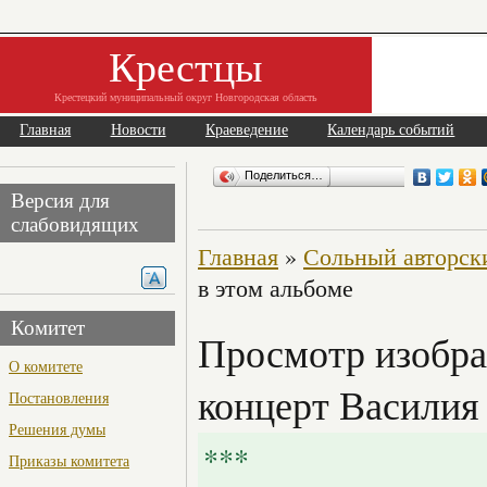
Крестцы
Крестецкий муниципальный округ Новгородская область
Главная
Новости
Краеведение
Календарь событий
Поделиться…
Версия для
слабовидящих
Главная
»
Сольный авторск
в этом альбоме
Комитет
Просмотр изобра
О комитете
концерт Василия
Постановления
Решения думы
***
Приказы комитета