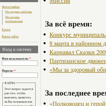
Миссия
Фотографии
Последние альбомы
Последние
За всё время:
изображения
Блоги
Конкурс муниципаль
Карта сайта
8 марта в районном 
Вход в систему
Карнавал Сказки 200
Имя пользователя:
*
Партизанское движен
«Мы за здоровый об
Пароль:
*
КАПЧА
Этот вопрос задается
За последнее вре
для того, чтобы
выяснить, являетесь
«Полководец и герой
ли Вы человеком или
представляете из себя