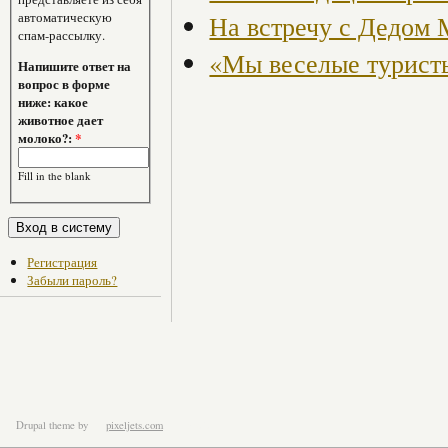
автоматическую
На встречу с Дедом
спам-рассылку.
«Мы веселые турист
Напишите ответ на
вопрос в форме
ниже: какое
животное дает
молоко?:
*
Fill in the blank
Регистрация
Забыли пароль?
Drupal theme
by
pixeljets.com
ver.1.4