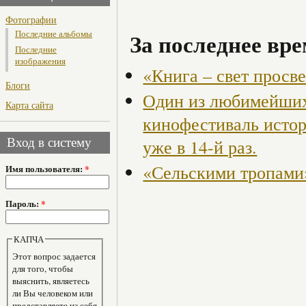
Фотографии
За последнее вре
Последние альбомы
Последние
изображения
«Книга – свет прос
Блоги
Один из любимейших
Карта сайта
кинофестиваль истор
Вход в систему
уже в 14-й раз.
«Сельскими тропами
Имя пользователя:
*
Пароль:
*
КАПЧА
Этот вопрос задается
для того, чтобы
выяснить, являетесь
ли Вы человеком или
представляете из себя