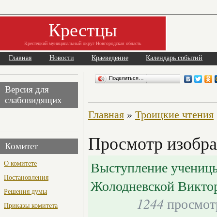
Крестцы
Крестецкий муниципальный округ Новгородская область
Главная
Новости
Краеведение
Календарь событий
Поделиться…
Версия для
слабовидящих
Главная
»
Троицкие чтения
Просмотр изобра
Комитет
Выступление учениц
О комитете
Постановления
Жолодневской Викто
Решения думы
1244
просмот
Приказы комитета