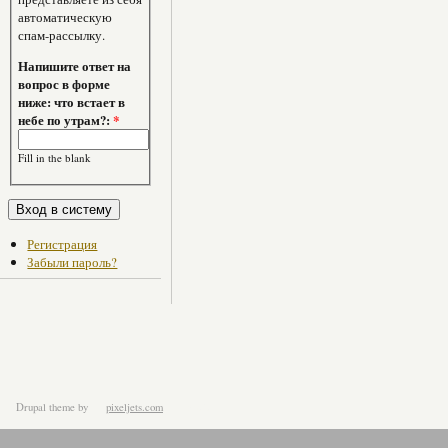
автоматическую
спам-рассылку.
Напишите ответ на
вопрос в форме
ниже: что встает в
небе по утрам?:
*
Fill in the blank
Регистрация
Забыли пароль?
Drupal theme
by
pixeljets.com
ver.1.4