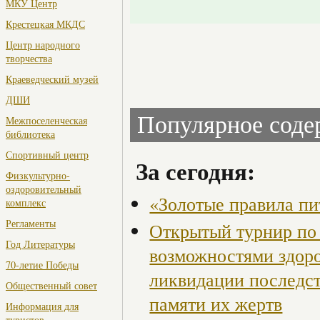
МКУ Центр
Крестецкая МКДС
Центр народного
творчества
Краеведческий музей
ДШИ
Популярное сод
Межпоселенческая
библиотека
Спортивный центр
За сегодня:
Физкультурно-
оздоровительный
«Золотые правила пи
комплекс
Регламенты
Открытый турнир по 
Год Литературы
возможностями здор
70-летие Победы
ликвидации последст
Общественный совет
памяти их жертв
Информация для
туристов