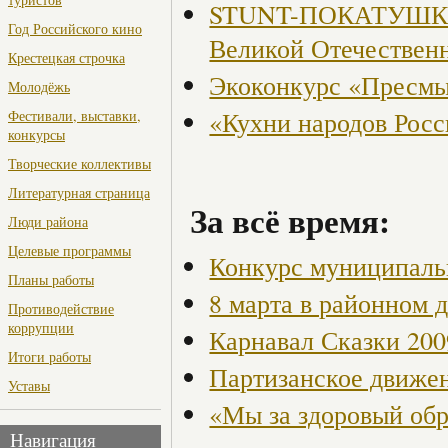
STUNT-ПОКАТУШКИ, 
Год Российского кино
Великой Отечествен
Крестецкая строчка
Экоконкурс «Пресмы
Молодёжь
«Кухни народов Рос
Фестивали, выставки,
конкурсы
Творческие коллективы
Литературная страница
За всё время:
Люди района
Целевые программы
Конкурс муниципаль
Планы работы
8 марта в районном 
Противодействие
коррупции
Карнавал Сказки 200
Итоги работы
Партизанское движен
Уставы
«Мы за здоровый об
Навигация