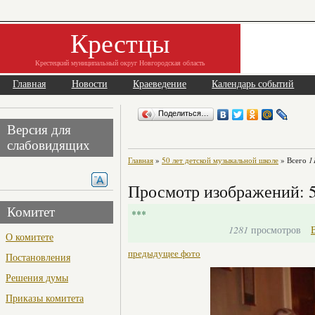
Крестцы
Крестецкий муниципальный округ Новгородская область
Главная
Новости
Краеведение
Календарь событий
Поделиться…
Версия для
слабовидящих
Главная
»
50 лет детской музыкальной школе
» Всего
1
Просмотр изображений: 5
Комитет
***
1281
просмотров
О комитете
предыдущее фото
Постановления
Решения думы
Приказы комитета