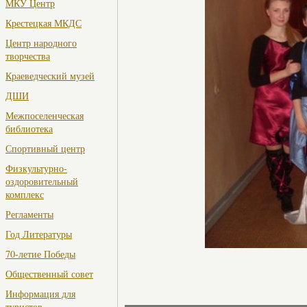
МКУ Центр
Крестецкая МКДС
Центр народного
творчества
Краеведческий музей
ДШИ
Межпоселенческая
библиотека
Спортивный центр
Физкультурно-
оздоровительный
комплекс
Регламенты
Год Литературы
70-летие Победы
Общественный совет
Информация для
туристов