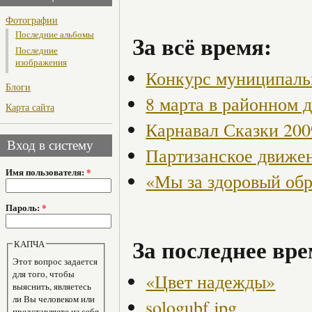
Фотографии
Последние альбомы
За всё время:
Последние
изображения
Конкурс муниципаль
Блоги
8 марта в районном 
Карта сайта
Карнавал Сказки 200
Вход в систему
Партизанское движен
Имя пользователя:
*
«Мы за здоровый об
Пароль:
*
За последнее вре
КАПЧА
Этот вопрос задается
для того, чтобы
«Цвет надежды»
выяснить, являетесь
ли Вы человеком или
sologubf.jpg
представляете из себя