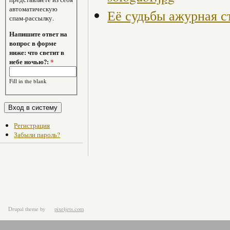
автоматическую
Её судьбы ажурная с
спам-рассылку.
Напишите ответ на
вопрос в форме
ниже: что светит в
небе ночью?:
*
Fill in the blank
Регистрация
Забыли пароль?
Drupal theme
by
pixeljets.com
ver.1.4