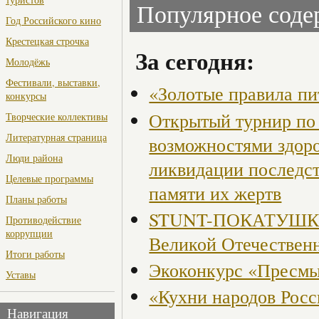
Популярное сод
Год Российского кино
Крестецкая строчка
За сегодня:
Молодёжь
Фестивали, выставки,
«Золотые правила пи
конкурсы
Открытый турнир по 
Творческие коллективы
Литературная страница
возможностями здор
Люди района
ликвидации последст
Целевые программы
памяти их жертв
Планы работы
STUNT-ПОКАТУШКИ, 
Противодействие
коррупции
Великой Отечествен
Итоги работы
Экоконкурс «Пресмы
Уставы
«Кухни народов Рос
Навигация