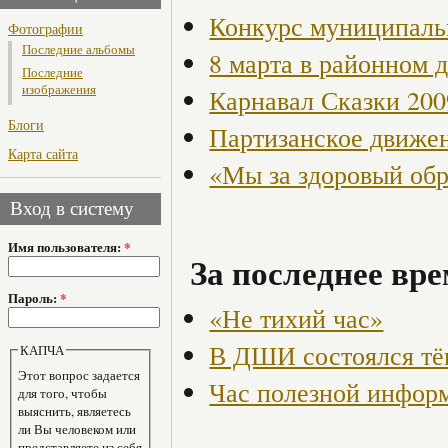
Конкурс муниципаль
Фотографии
Последние альбомы
8 марта в районном 
Последние
изображения
Карнавал Сказки 200
Блоги
Партизанское движен
Карта сайта
«Мы за здоровый об
Вход в систему
Имя пользователя:
*
За последнее вре
Пароль:
*
«Не тихий час»
В ДШИ состоялся тё
КАПЧА
Этот вопрос задается
Час полезной информ
для того, чтобы
выяснить, являетесь
ли Вы человеком или
представляете из себя