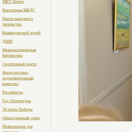
МКУ Центр
Крестецкая МКДС
Центр народного
творчества
Краеведческий музей
ДШИ
Межпоселенческая
библиотека
Спортивный центр
Физкультурно-
оздоровительный
комплекс
Регламенты
Год Литературы
70-летие Победы
Общественный совет
Информация для
туристов