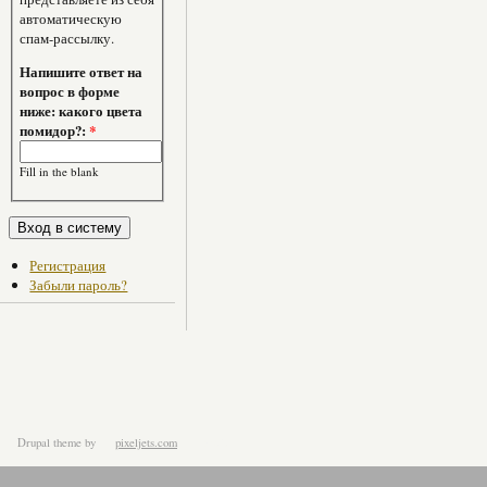
автоматическую
спам-рассылку.
Напишите ответ на
вопрос в форме
ниже: какого цвета
помидор?:
*
Fill in the blank
Регистрация
Забыли пароль?
Drupal theme
by
pixeljets.com
ver.1.4