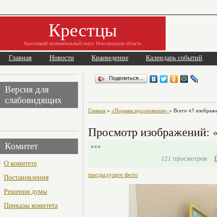
Крестцы
Крестецкий муниципальный округ Новгородская область
Главная
Новости
Краеведение
Календарь событий
Поделиться…
Версия для
слабовидящих
Главная
»
«Порывы вдохновения»
» Всего
45
изображе
Просмотр изображений: 
Комитет
***
121
просмотров
О комитете
предыдущее фото
Постановления
Решения думы
Приказы комитета