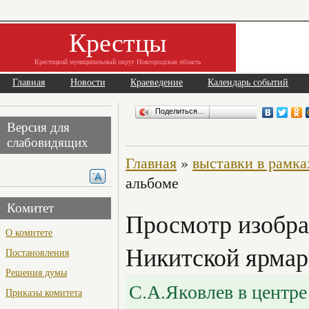
Крестцы
Крестецкий муниципальный округ Новгородская область
Главная
Новости
Краеведение
Календарь событий
Поделиться…
Версия для
слабовидящих
Главная
»
выставки в рамк
альбоме
Комитет
Просмотр изобра
О комитете
Никитской ярмар
Постановления
Решения думы
С.А.Яковлев в центре
Приказы комитета