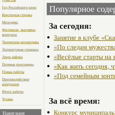
Популярное сод
Год Российского кино
Крестецкая строчка
За сегодня:
Молодёжь
Фестивали, выставки,
конкурсы
Занятие в клубе «Ск
Творческие коллективы
«По следам мужества
Литературная страница
«Весёлые старты на 
Люди района
«Как жить сегодня, 
Целевые программы
Планы работы
«Под семейным зонт
Противодействие
коррупции
Итоги работы
За всё время:
Уставы
Конкурс муниципаль
Навигация