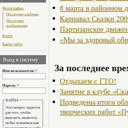
8 марта в районном 
Фотографии
Последние альбомы
Карнавал Сказки 200
Последние
изображения
Партизанское движен
Блоги
«Мы за здоровый об
Карта сайта
Вход в систему
За последнее вре
Имя пользователя:
*
Отдыхаем с ГТО!
Пароль:
*
Занятие в клубе «Ск
Подведены итоги обл
КАПЧА
Этот вопрос задается
творческих работ «П
для того, чтобы
выяснить, являетесь
ли Вы человеком или
представляете из себя