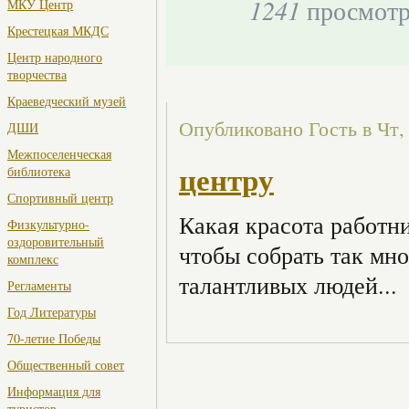
1241
просмот
МКУ Центр
Крестецкая МКДС
Центр народного
творчества
Краеведческий музей
Опубликовано Гость в Чт, 
ДШИ
Межпоселенческая
центру
библиотека
Спортивный центр
Какая красота работн
Физкультурно-
оздоровительный
чтобы собрать так мно
комплекс
талантливых людей...
Регламенты
Год Литературы
70-летие Победы
Общественный совет
Информация для
туристов