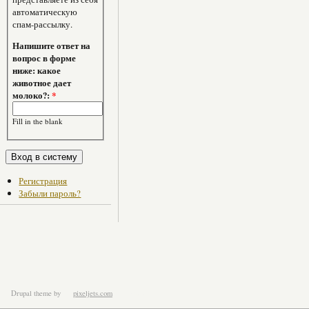
автоматическую
спам-рассылку.
Напишите ответ на
вопрос в форме
ниже: какое
животное дает
молоко?:
*
Fill in the blank
Регистрация
Забыли пароль?
Drupal theme
by
pixeljets.com
ver.1.4