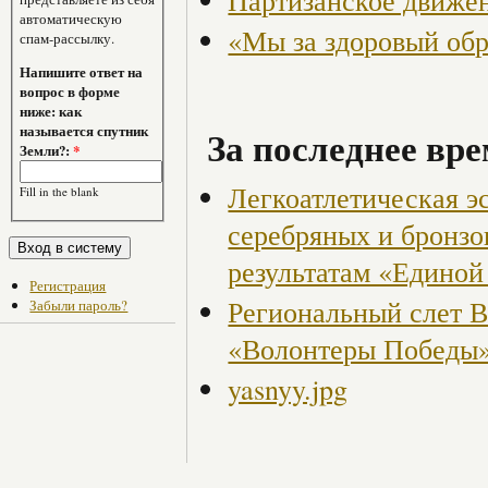
Партизанское движен
автоматическую
«Мы за здоровый об
спам-рассылку.
Напишите ответ на
вопрос в форме
ниже: как
называется спутник
За последнее вре
Земли?:
*
Легкоатлетическая э
Fill in the blank
серебряных и бронзо
результатам «Едино
Регистрация
Региональный слет 
Забыли пароль?
«Волонтеры Победы
yasnyy.jpg