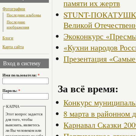
памяти их жертв
Фотографии
STUNT-ПОКАТУШКИ, 
Последние альбомы
Последние
Великой Отечествен
изображения
Экоконкурс «Пресмы
Блоги
«Кухни народов Рос
Карта сайта
Презентация «Самые
Вход в систему
Имя пользователя:
*
За всё время:
Пароль:
*
Конкурс муниципаль
КАПЧА
8 марта в районном 
Этот вопрос задается
для того, чтобы
Карнавал Сказки 200
выяснить, являетесь
ли Вы человеком или
представляете из себя