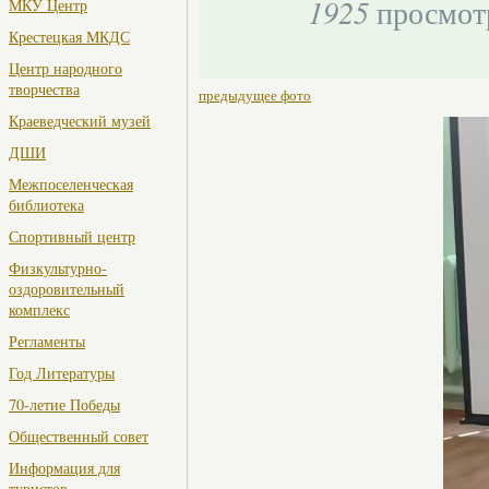
1925
просмот
МКУ Центр
Крестецкая МКДС
Центр народного
творчества
предыдущее фото
Краеведческий музей
ДШИ
Межпоселенческая
библиотека
Спортивный центр
Физкультурно-
оздоровительный
комплекс
Регламенты
Год Литературы
70-летие Победы
Общественный совет
Информация для
туристов