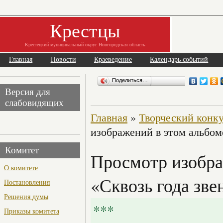
Крестцы
Крестецкий муниципальный округ Новгородская область
Главная
Новости
Краеведение
Календарь событий
Поделиться…
Версия для
слабовидящих
Главная
»
Творческий конку
изображений в этом альбом
Комитет
Просмотр изобра
О комитете
«Сквозь года зве
Постановления
Решения думы
***
Приказы комитета