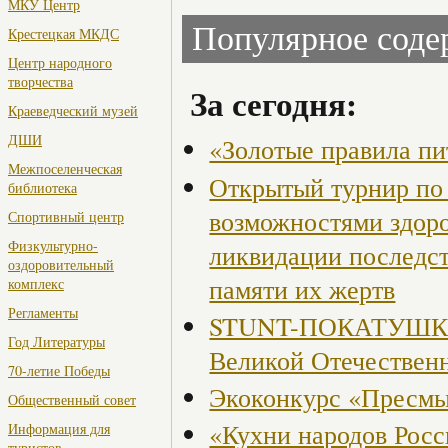
МКУ Центр
Популярное сод
Крестецкая МКДС
Центр народного
творчества
За сегодня:
Краеведческий музей
ДШИ
«Золотые правила пи
Межпоселенческая
Открытый турнир по 
библиотека
возможностями здор
Спортивный центр
Физкультурно-
ликвидации последст
оздоровительный
памяти их жертв
комплекс
Регламенты
STUNT-ПОКАТУШКИ, 
Год Литературы
Великой Отечествен
70-летие Победы
Экоконкурс «Пресмы
Общественный совет
«Кухни народов Рос
Информация для
туристов