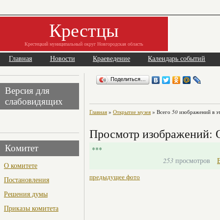
Крестцы
Крестецкий муниципальный округ Новгородская область
Главная
Новости
Краеведение
Календарь событий
Поделиться…
Версия для
слабовидящих
Главная
»
Открытие музея
» Всего
50
изображений в э
Просмотр изображений: 
Комитет
***
253
просмотров
О комитете
предыдущее фото
Постановления
Решения думы
Приказы комитета