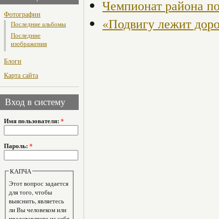
Чемпионат района по
Фотографии
«Подвигу лежит доро
Последние альбомы
Последние
изображения
Блоги
Карта сайта
Вход в систему
Имя пользователя:
*
Пароль:
*
КАПЧА
Этот вопрос задается
для того, чтобы
выяснить, являетесь
ли Вы человеком или
представляете из себя