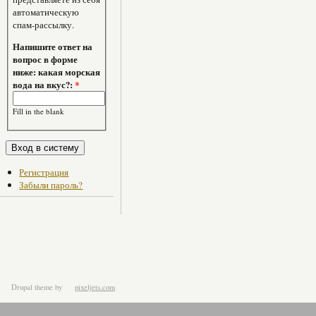
автоматическую
спам-рассылку.
Напишите ответ на
вопрос в форме
ниже: какая морская
вода на вкус?:
*
Fill in the blank
Регистрация
Забыли пароль?
Drupal theme
by
pixeljets.com
ver.1.4