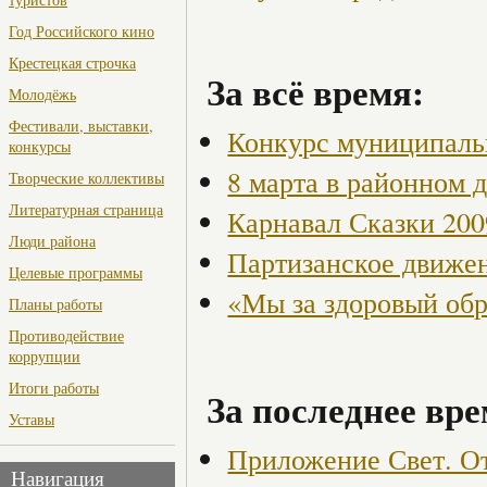
Год Российского кино
Крестецкая строчка
За всё время:
Молодёжь
Фестивали, выставки,
Конкурс муниципаль
конкурсы
8 марта в районном 
Творческие коллективы
Литературная страница
Карнавал Сказки 200
Люди района
Партизанское движен
Целевые программы
«Мы за здоровый об
Планы работы
Противодействие
коррупции
Итоги работы
За последнее вре
Уставы
Приложение Свет. От
Навигация