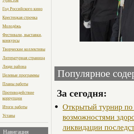
Год Российского кино
Крестецкая строчка
Молодёжь
Фестивали, выставки,
конкурсы
Творческие коллективы
Литературная страница
Люди района
Популярное сод
Целевые программы
Планы работы
За сегодня:
Противодействие
коррупции
Открытый турнир по 
Итоги работы
возможностями здор
Уставы
ликвидации последст
Навигация