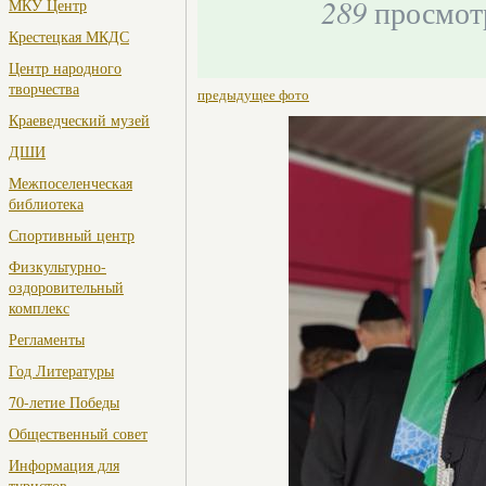
289
просмот
МКУ Центр
Крестецкая МКДС
Центр народного
творчества
предыдущее фото
Краеведческий музей
ДШИ
Межпоселенческая
библиотека
Спортивный центр
Физкультурно-
оздоровительный
комплекс
Регламенты
Год Литературы
70-летие Победы
Общественный совет
Информация для
туристов