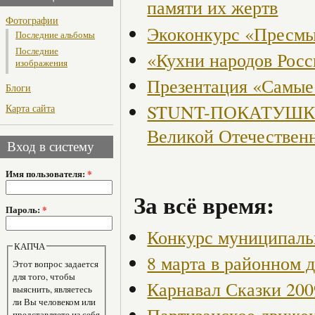
памяти их жертв
Фотографии
Экоконкурс «Пресмы
Последние альбомы
Последние
«Кухни народов Рос
изображения
Презентация «Самые
Блоги
STUNT-ПОКАТУШКИ, 
Карта сайта
Великой Отечествен
Вход в систему
Имя пользователя:
*
За всё время:
Пароль:
*
Конкурс муниципаль
КАПЧА
8 марта в районном 
Этот вопрос задается
для того, чтобы
Карнавал Сказки 200
выяснить, являетесь
ли Вы человеком или
представляете из себя