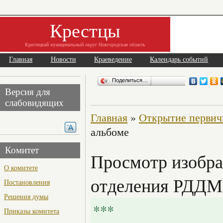
Крестцы
Крестецкий муниципальный округ Новгородская область
Главная
Новости
Краеведение
Календарь событий
Поделиться…
Версия для
слабовидящих
Главная
»
Открытие первич
альбоме
Комитет
Просмотр изобра
О комитете
отделения РДДМ
Постановления
Решения думы
***
Приказы комитета