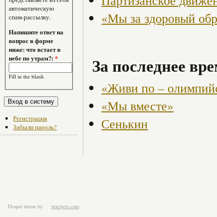
Партизанское движен
автоматическую
«Мы за здоровый об
спам-рассылку.
Напишите ответ на
вопрос в форме
ниже: что встает в
небе по утрам?:
*
За последнее вре
Fill in the blank
«Живи по – олимпий
«Мы вместе»
Регистрация
Сенькин
Забыли пароль?
Drupal theme
by
pixeljets.com
ver.1.4