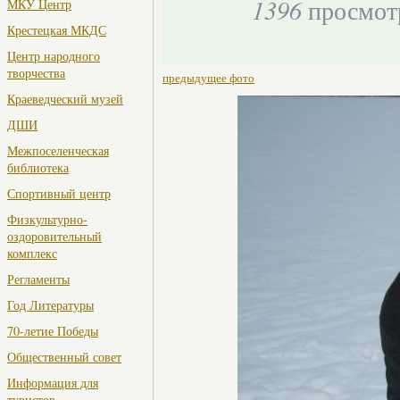
1396
просмот
МКУ Центр
Крестецкая МКДС
Центр народного
творчества
предыдущее фото
Краеведческий музей
ДШИ
Межпоселенческая
библиотека
Спортивный центр
Физкультурно-
оздоровительный
комплекс
Регламенты
Год Литературы
70-летие Победы
Общественный совет
Информация для
туристов