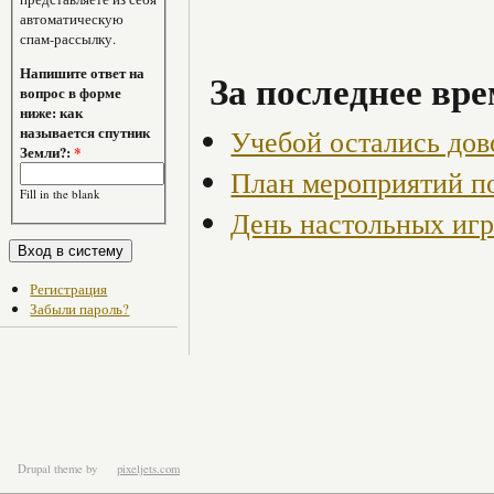
автоматическую
спам-рассылку.
Напишите ответ на
За последнее вре
вопрос в форме
ниже: как
Учебой остались до
называется спутник
Земли?:
*
План мероприятий по
Fill in the blank
День настольных иг
Регистрация
Забыли пароль?
Drupal theme
by
pixeljets.com
ver.1.4