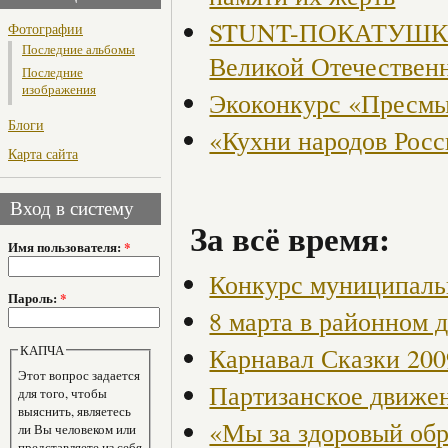
STUNT-ПОКАТУШКИ, 
Фотографии
Последние альбомы
Великой Отечествен
Последние
изображения
Экоконкурс «Пресмы
Блоги
«Кухни народов Рос
Карта сайта
Вход в систему
За всё время:
Имя пользователя:
*
Конкурс муниципаль
Пароль:
*
8 марта в районном 
Карнавал Сказки 200
КАПЧА
Этот вопрос задается
Партизанское движен
для того, чтобы
выяснить, являетесь
«Мы за здоровый об
ли Вы человеком или
представляете из себя