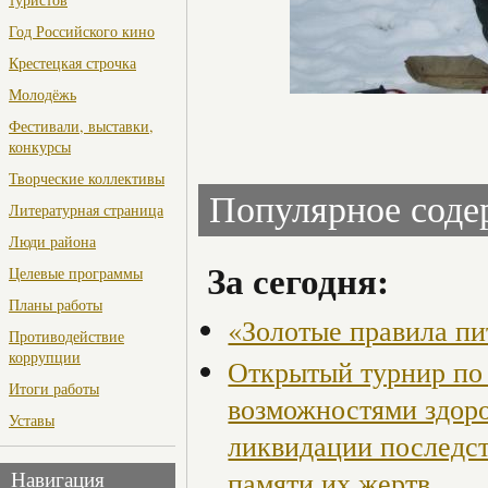
Год Российского кино
Крестецкая строчка
Молодёжь
Фестивали, выставки,
конкурсы
Творческие коллективы
Популярное сод
Литературная страница
Люди района
За сегодня:
Целевые программы
Планы работы
«Золотые правила пи
Противодействие
коррупции
Открытый турнир по 
Итоги работы
возможностями здор
Уставы
ликвидации последст
памяти их жертв
Навигация