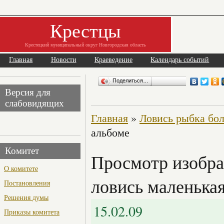
Крестцы
Крестецкий муниципальный округ Новгородская область
Главная
Новости
Краеведение
Календарь событий
Поделиться…
Версия для
слабовидящих
Главная
»
Ловись рыбка бол
альбоме
Комитет
Просмотр изобра
О комитете
ловись маленька
Постановления
Решения думы
15.02.09
Приказы комитета