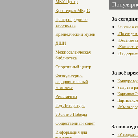
МКУ Центр
Популярн
Крестецкая МКДС
За сегодня
Центр народного
творчества
Занятие в 
«По следам
Краеведческий музей
«Весёлые с
ДШИ
«Как жить с
Межпоселенческая
«Терроризм
библиотека
Спортивный центр
За всё вре
Физкультурно-
Конкурс му
оздоровительный
8 марта в 
комплекс
Карнавал С
Регламенты
Партизанск
Год Литературы
«Мы за здо
70-летие Победы
Общественный совет
За последн
Информация для
«У солдата
туристов