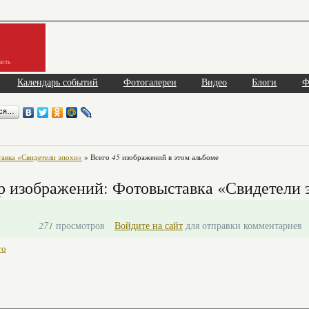
асть
Календарь событий
Фотогалереи
Видео
Блоги
Ф
ься…
авка «Свидетели эпохи»
» Всего
45
изображений в этом альбоме
 изображений: Фотовыставка «Свидетели 
271
просмотров
Войдите на сайт
для отправки комментариев
то