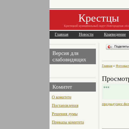
Крестцы
Крестецкий муниципальный округ Новгородская обл
Главная
Новости
Краеведение
Поделит
Версия для
слабовидящих
Главная
»
Фотовыст
Просмотр
Комитет
***
О комитете
предыдущее фо
Постановления
Решения думы
Приказы комитета