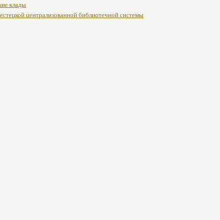
кие клады
естецкой централизованной библиотечной системы