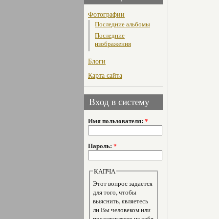
Фотографии
Последние альбомы
Последние
изображения
Блоги
Карта сайта
Вход в систему
Имя пользователя:
*
Пароль:
*
КАПЧА
Этот вопрос задается
для того, чтобы
выяснить, являетесь
ли Вы человеком или
представляете из себя