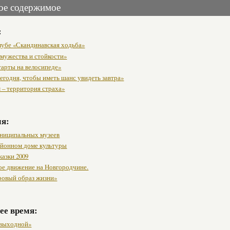
ое содержимое
:
клубе «Скандинавская ходьба»
 мужества и стойкости»
тарты на велосипеде»
егодня, чтобы иметь шанс увидеть завтра»
 – территория страха»
мя:
ниципальных музеев
районном доме культуры
казки 2009
ое движение на Новгородчине.
ровый образ жизни»
ее время:
 выходной»