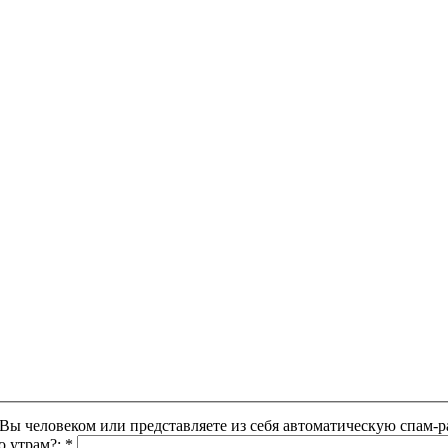
Этот вопрос задается для того, чтобы выяснить, являетесь ли Вы человеком или представляете из себя автоматическую
о утрам?:
*