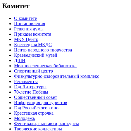
Комитет
О комитете
Постановления
Решения думы
Приказы комитета
МКУ Центр
Крестецкая МКДС
Центр народного творчества
Краеведческий музей
ДШИ
Межпоселенческая библиотека
Спортивный центр
Физкультурно-оздоровительный комплекс
Регламенты
Год Литературы
70-летие Победы
Общественный совет
Информация для туристов
Год Российского кино
Крестецкая строчка
Молодёжь
Фестивали, выставки, конкурсы
Творческие коллективы