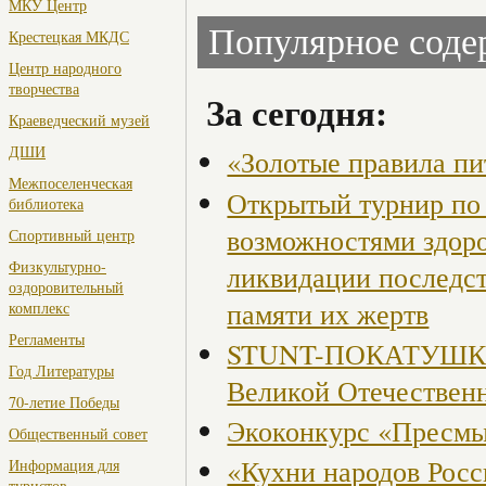
МКУ Центр
Популярное сод
Крестецкая МКДС
Центр народного
творчества
За сегодня:
Краеведческий музей
ДШИ
«Золотые правила пи
Межпоселенческая
Открытый турнир по 
библиотека
возможностями здор
Спортивный центр
Физкультурно-
ликвидации последст
оздоровительный
памяти их жертв
комплекс
Регламенты
STUNT-ПОКАТУШКИ, 
Год Литературы
Великой Отечествен
70-летие Победы
Экоконкурс «Пресмы
Общественный совет
«Кухни народов Рос
Информация для
туристов