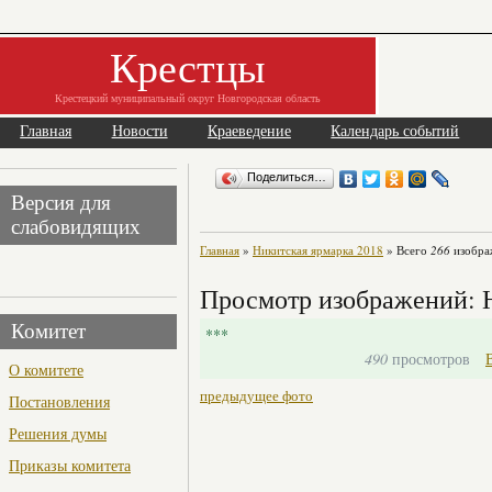
Крестцы
Крестецкий муниципальный округ Новгородская область
Главная
Новости
Краеведение
Календарь событий
Поделиться…
Версия для
слабовидящих
Главная
»
Никитская ярмарка 2018
» Всего
266
изобра
Просмотр изображений: 
Комитет
***
490
просмотров
О комитете
предыдущее фото
Постановления
Решения думы
Приказы комитета