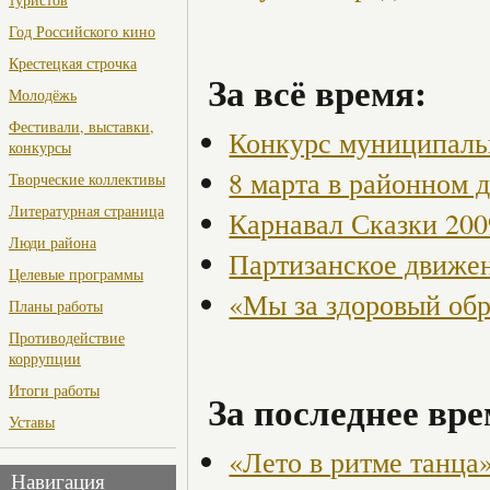
Год Российского кино
Крестецкая строчка
За всё время:
Молодёжь
Фестивали, выставки,
Конкурс муниципаль
конкурсы
8 марта в районном 
Творческие коллективы
Литературная страница
Карнавал Сказки 200
Люди района
Партизанское движен
Целевые программы
«Мы за здоровый об
Планы работы
Противодействие
коррупции
Итоги работы
За последнее вре
Уставы
«Лето в ритме танца
Навигация