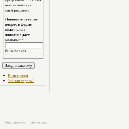
автоматическую
спам-рассылку.
Напишите ответ на
вопрос в форме
ниже: какое
животное дает
молоко?:
*
Fill in the blank
Регистрация
Забыли пароль?
Drupal theme
by
pixeljets.com
ver.1.4