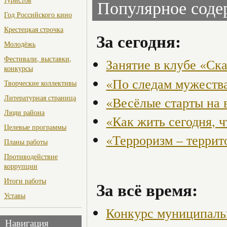
Популярное сод
Год Российского кино
Крестецкая строчка
За сегодня:
Молодёжь
Фестивали, выставки,
Занятие в клубе «Ск
конкурсы
«По следам мужества
Творческие коллективы
Литературная страница
«Весёлые старты на 
Люди района
«Как жить сегодня, 
Целевые программы
«Терроризм – террит
Планы работы
Противодействие
коррупции
Итоги работы
За всё время:
Уставы
Конкурс муниципаль
Навигация