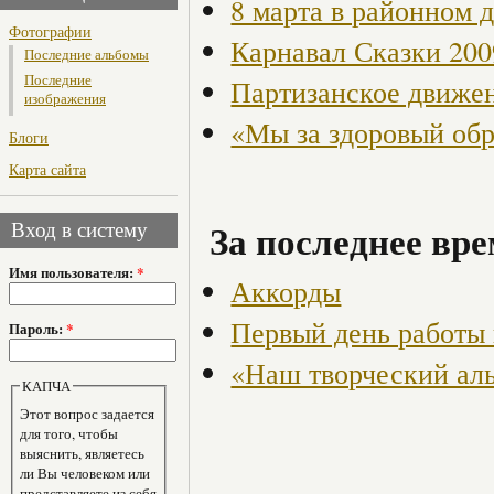
8 марта в районном 
Фотографии
Карнавал Сказки 200
Последние альбомы
Последние
Партизанское движен
изображения
«Мы за здоровый об
Блоги
Карта сайта
За последнее вре
Вход в систему
Имя пользователя:
*
Аккорды
Первый день работы
Пароль:
*
«Наш творческий ал
КАПЧА
Этот вопрос задается
для того, чтобы
выяснить, являетесь
ли Вы человеком или
представляете из себя