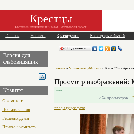
Крестцы
Крестецкий муниципальный округ Новгородская область
Главная
Новости
Краеведение
Календарь событий
Поделиться…
Версия для
слабовидящих
Главная
»
Моменты «Субботеи»
» Всего
70
изображени
Просмотр изображений: 
Комитет
***
674
просмотров
О комитете
предыдущее фото
Постановления
Решения думы
Приказы комитета