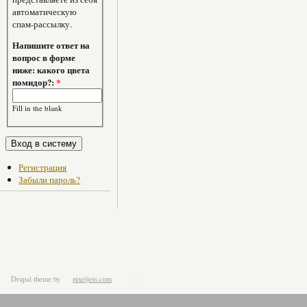
автоматическую
спам-рассылку.
Напишите ответ на
вопрос в форме
ниже: какого цвета
помидор?:
*
Fill in the blank
Регистрация
Забыли пароль?
Drupal theme
by
pixeljets.com
ver.1.4