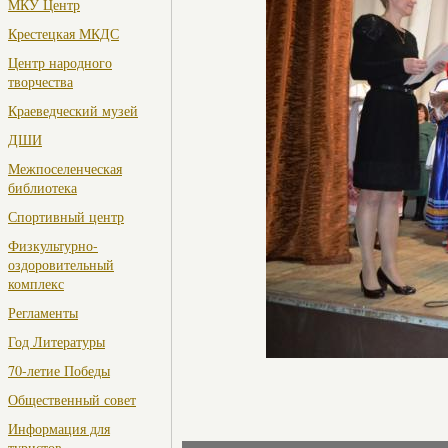
МКУ Центр
Крестецкая МКДС
Центр народного
творчества
Краеведческий музей
ДШИ
Межпоселенческая
библиотека
Спортивный центр
Физкультурно-
оздоровительный
комплекс
Регламенты
Год Литературы
70-летие Победы
Общественный совет
Информация для
туристов