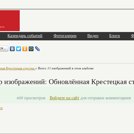
асть
Календарь событий
Фотогалереи
Видео
Блоги
Ф
ься…
ная Крестецкая строчка
» Всего
33
изображений в этом альбоме
 изображений: Обновлённая Крестецкая с
600
просмотров
Войдите на сайт
для отправки комментариев
то