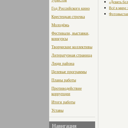
«Девять бе
Всё в мире
Год Российского кино
Фотовыстав
Крестецкая строчка
Молодёжь
Фестивали, выставки,
конкурсы
Творческие коллективы
Литературная страница
Люди района
Целевые программы
Планы работы
Противодействие
коррупции
Итоги работы
Уставы
Навигация