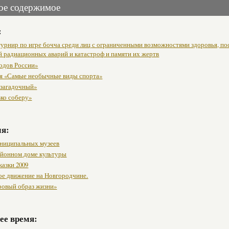
ое содержимое
:
урнир по игре бочча среди лиц с ограниченными возможностями здоровья, п
й радиационных аварий и катастроф и памяти их жертв
одов России»
я «Самые необычные виды спорта»
 загадочный»
вко соберу»
мя:
ниципальных музеев
районном доме культуры
казки 2009
ое движение на Новгородчине.
ровый образ жизни»
ее время: