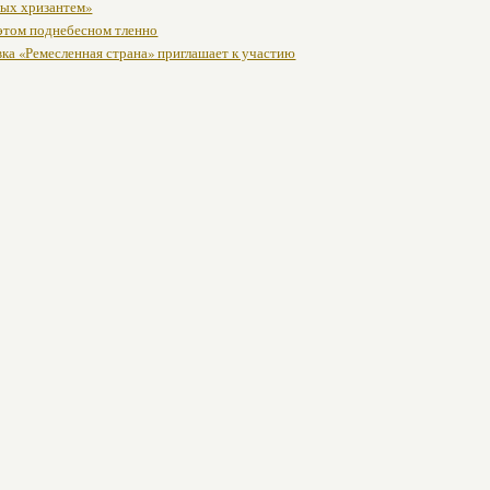
лых хризантем»
 этом поднебесном тленно
ка «Ремесленная страна» приглашает к участию