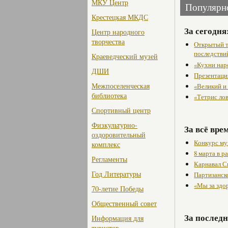
МКУ Центр
Популярн
Крестецкая МКДС
За сегодня
Центр народного
творчества
Открытый т
последстви
Краеведческий музей
«Кухни нар
ДШИ
Презентаци
Межпоселенческая
«Великий и
библиотека
«Тетрис ло
Спортивный центр
Физкультурно-
За всё вре
оздоровительный
Конкурс му
комплекс
8 марта в 
Регламенты
Карнавал С
Год Литературы
Партизанск
«Мы за здо
70-летие Победы
Общественный совет
За последн
Информация для
туристов