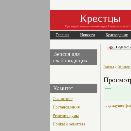
Крестцы
Крестецкий муниципальный округ Новгородская обл
Главная
Новости
Краеведение
Поделит
Версия для
слабовидящих
Главная
»
Обновлён
Просмотр
Комитет
***
О комитете
предыдущее фо
Постановления
Решения думы
Приказы комитета