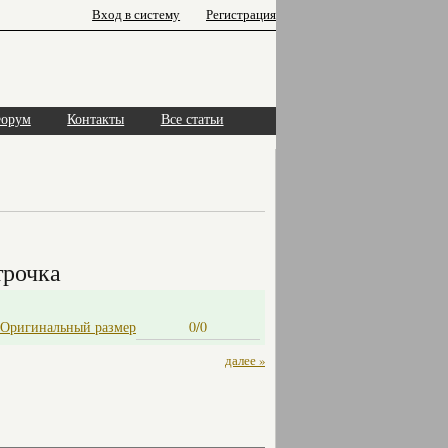
Вход в систему
Регистрация
орум
Контакты
Все статьи
трочка
Оригинальный размер
0/0
далее »