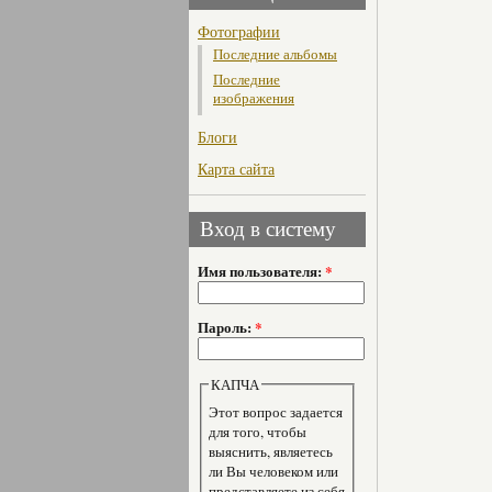
Фотографии
Последние альбомы
Последние
изображения
Блоги
Карта сайта
Вход в систему
Имя пользователя:
*
Пароль:
*
КАПЧА
Этот вопрос задается
для того, чтобы
выяснить, являетесь
ли Вы человеком или
представляете из себя