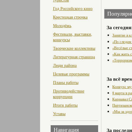
Год Российского кино
Популярн
Крестецкая строчка
Молодёжь
За сегодня
Фестивали, выставки,
Занятие в 
конкурсы
«По следам
«Весёлые с
Творческие коллективы
«Как жить с
Литературная страница
«Терроризм
Люди района
Целевые программы
За всё вре
Планы работы
Конкурс му
Противодействие
8 марта в 
коррупции
Карнавал С
Итоги работы
Партизанск
«Мы за здо
Уставы
За последн
Навигация