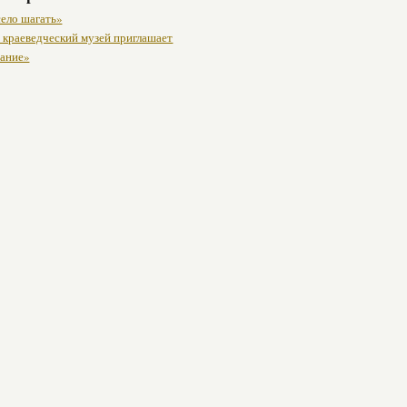
село шагать»
 краеведческий музей приглашает
ание»