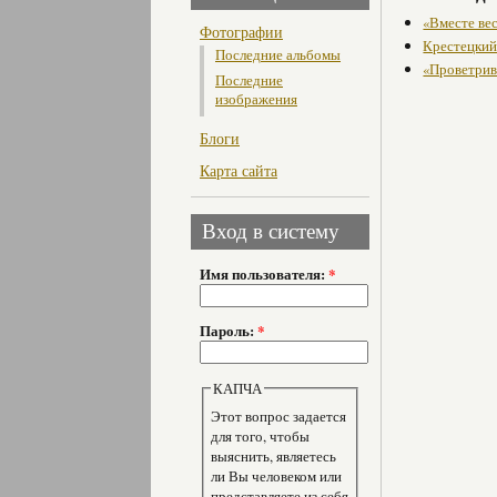
«Вместе ве
Фотографии
Крестецкий
Последние альбомы
«Проветрив
Последние
изображения
Блоги
Карта сайта
Вход в систему
Имя пользователя:
*
Пароль:
*
КАПЧА
Этот вопрос задается
для того, чтобы
выяснить, являетесь
ли Вы человеком или
представляете из себя