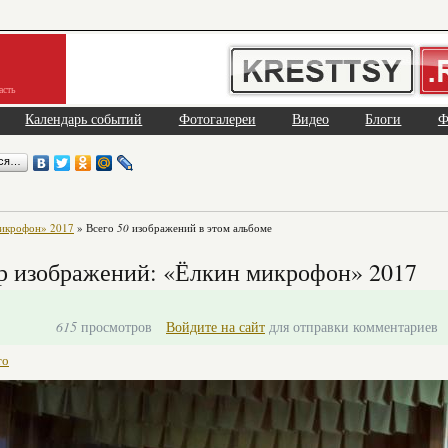
асть
Календарь событий
Фотогалереи
Видео
Блоги
Ф
ься…
икрофон» 2017
» Всего
50
изображений в этом альбоме
р изображений: «Ёлкин микрофон» 2017
615
просмотров
Войдите на сайт
для отправки комментариев
то