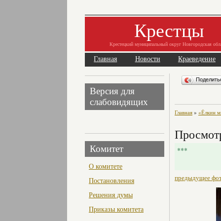
Крестцы
Крестецкий муниципальный округ Новгородская обл
Главная
Новости
Краеведение
Поделит
Версия для
слабовидящих
Главная
»
«Ёлкин м
Просмот
Комитет
***
О комитете
предыдущее фо
Постановления
Решения думы
Приказы комитета