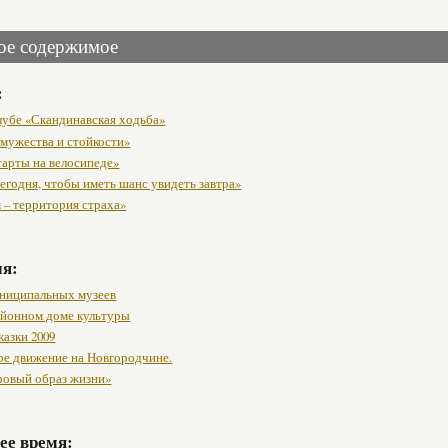
ое содержимое
:
клубе «Скандинавская ходьба»
 мужества и стойкости»
тарты на велосипеде»
егодня, чтобы иметь шанс увидеть завтра»
 – территория страха»
мя:
ниципальных музеев
районном доме культуры
казки 2009
ое движение на Новгородчине.
ровый образ жизни»
ее время: