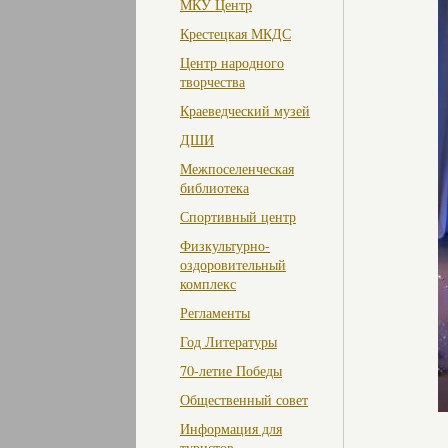
МКУ Центр
Крестецкая МКДС
Центр народного
творчества
Краеведческий музей
ДШИ
Межпоселенческая
библиотека
Спортивный центр
Физкультурно-
оздоровительный
комплекс
Регламенты
Год Литературы
70-летие Победы
Общественный совет
Информация для
туристов