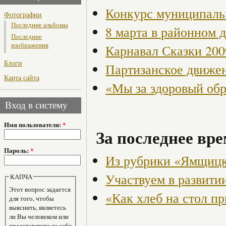
Конкурс муниципаль
Фотографии
Последние альбомы
8 марта в районном 
Последние
изображения
Карнавал Сказки 200
Блоги
Партизанское движен
Карта сайта
«Мы за здоровый об
Вход в систему
Имя пользователя:
*
За последнее вре
Пароль:
*
Из рубрики «Ямщицк
Участвуем в развити
КАПЧА
Этот вопрос задается
«Как хлеб на стол п
для того, чтобы
выяснить, являетесь
ли Вы человеком или
представляете из себя