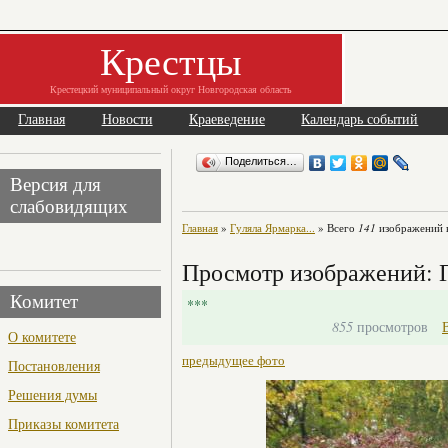
Крестцы
Крестецкий муниципальный округ Новгородская область
Главная
Новости
Краеведение
Календарь событий
Поделиться…
Версия для
слабовидящих
Главная
»
Гуляла Ярмарка...
» Всего
141
изображений в
Просмотр изображений: Г
Комитет
***
855
просмотров
О комитете
предыдущее фото
Постановления
Решения думы
Приказы комитета