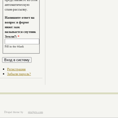
автоматическую
спам-рассылку.
Напишите ответ на
вопрос в форме
ниже: как
называется спутник
Земли?:
*
Fill in the blank
Регистрация
Забыли пароль?
Drupal theme
by
pixeljets.com
ver.1.4