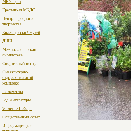
МКУ Центр
Крестецкая МКДС
Центр народного
творчества
Краеведческий музей
ДШИ
Межпоселенческая
библиотека
Спортивный центр
Физкультурно-
оздоровительный
комплекс
Регламенты
Год Литературы
70-летие Победы
Общественный совет
Информация для
туристов