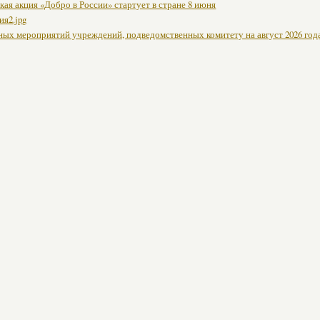
ая акция «Добро в России» стартует в стране 8 июня
ия2.jpg
ных мероприятий учреждений, подведомственных комитету на август 2026 год