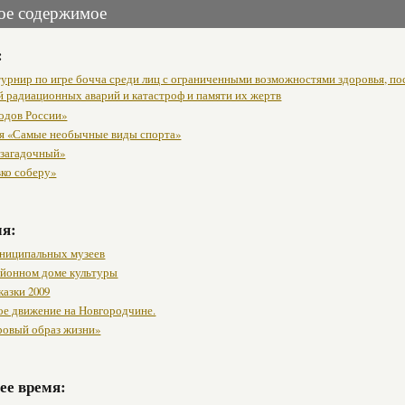
ое содержимое
:
урнир по игре бочча среди лиц с ограниченными возможностями здоровья, п
й радиационных аварий и катастроф и памяти их жертв
одов России»
я «Самые необычные виды спорта»
 загадочный»
вко соберу»
мя:
ниципальных музеев
районном доме культуры
казки 2009
ое движение на Новгородчине.
ровый образ жизни»
ее время: