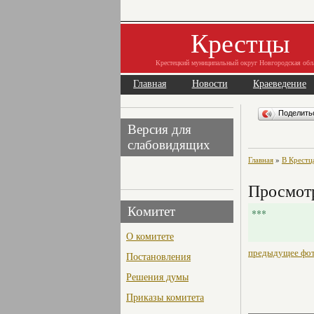
Крестцы
Крестецкий муниципальный округ Новгородская обл
Главная
Новости
Краеведение
Поделит
Версия для
слабовидящих
Главная
»
В Крестц
Просмот
Комитет
***
О комитете
предыдущее фо
Постановления
Решения думы
Приказы комитета