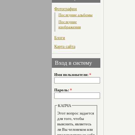
Фотографии
Последние альбомы
Последние
изображения
Блоги
Карта сайта
Вход в систему
Имя пользователя:
*
Пароль:
*
КАПЧА
Этот вопрос задается
для того, чтобы
выяснить, являетесь
ли Вы человеком или
представляете из себя