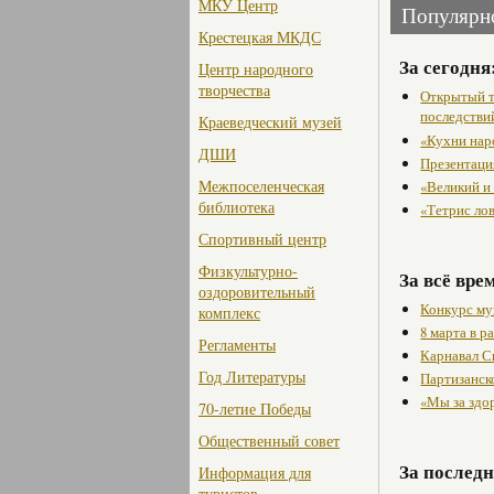
МКУ Центр
Популярн
Крестецкая МКДС
За сегодня
Центр народного
творчества
Открытый т
последстви
Краеведческий музей
«Кухни нар
ДШИ
Презентаци
Межпоселенческая
«Великий и
библиотека
«Тетрис ло
Спортивный центр
Физкультурно-
За всё вре
оздоровительный
Конкурс му
комплекс
8 марта в 
Регламенты
Карнавал С
Год Литературы
Партизанск
«Мы за здо
70-летие Победы
Общественный совет
За последн
Информация для
туристов