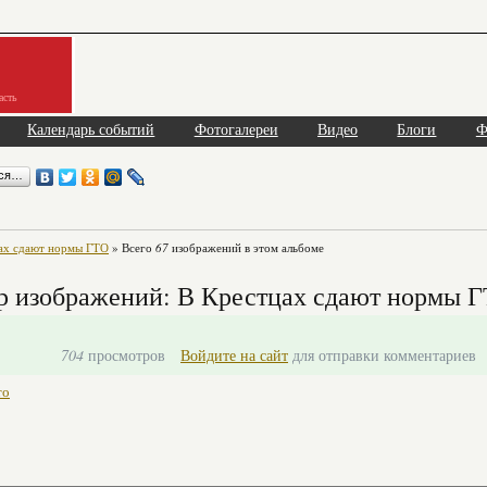
асть
Календарь событий
Фотогалереи
Видео
Блоги
Ф
ься…
ах сдают нормы ГТО
» Всего
67
изображений в этом альбоме
р изображений: В Крестцах сдают нормы 
704
просмотров
Войдите на сайт
для отправки комментариев
то