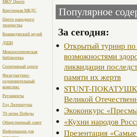
МКУ Центр
Популярное сод
Крестецкая МКДС
Центр народного
творчества
За сегодня:
Краеведческий музей
ДШИ
Открытый турнир по 
Межпоселенческая
возможностями здор
библиотека
ликвидации последст
Спортивный центр
памяти их жертв
Физкультурно-
оздоровительный
STUNT-ПОКАТУШКИ, 
комплекс
Регламенты
Великой Отечествен
Год Литературы
Экоконкурс «Пресмы
70-летие Победы
«Кухни народов Рос
Общественный совет
Презентация «Самые
Информация для
туристов