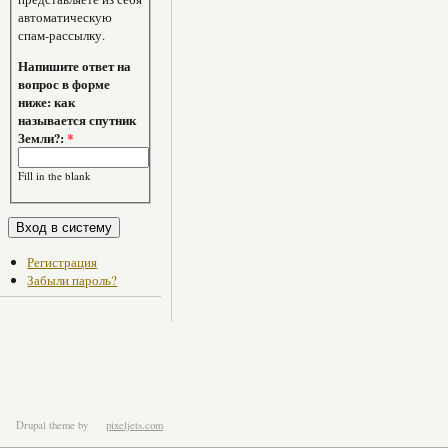
автоматическую
спам-рассылку.
Напишите ответ на
вопрос в форме
ниже: как
называется спутник
Земли?:
*
Fill in the blank
Регистрация
Забыли пароль?
Drupal theme
by
pixeljets.com
ver.1.4