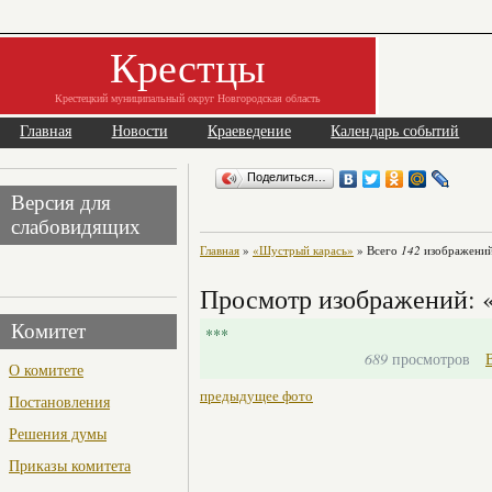
Крестцы
Крестецкий муниципальный округ Новгородская область
Главная
Новости
Краеведение
Календарь событий
Поделиться…
Версия для
слабовидящих
Главная
»
«Шустрый карась»
» Всего
142
изображений
Просмотр изображений: 
Комитет
***
689
просмотров
О комитете
предыдущее фото
Постановления
Решения думы
Приказы комитета