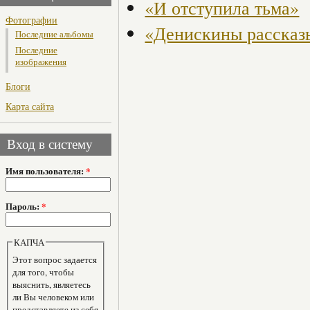
«И отступила тьма»
Фотографии
«Денискины рассказ
Последние альбомы
Последние
изображения
Блоги
Карта сайта
Вход в систему
Имя пользователя:
*
Пароль:
*
КАПЧА
Этот вопрос задается
для того, чтобы
выяснить, являетесь
ли Вы человеком или
представляете из себя