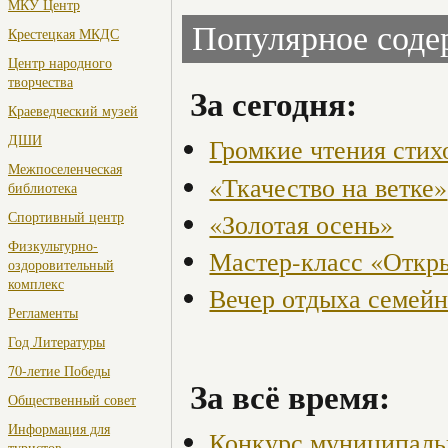
МКУ Центр
Популярное сод
Крестецкая МКДС
Центр народного
творчества
За сегодня:
Краеведческий музей
ДШИ
Громкие чтения стих
Межпоселенческая
«Ткачество на ветке»
библиотека
«Золотая осень»
Спортивный центр
Физкультурно-
Мастер-класс «Откры
оздоровительный
комплекс
Вечер отдыха семейн
Регламенты
Год Литературы
70-летие Победы
За всё время:
Общественный совет
Информация для
Конкурс муниципаль
туристов