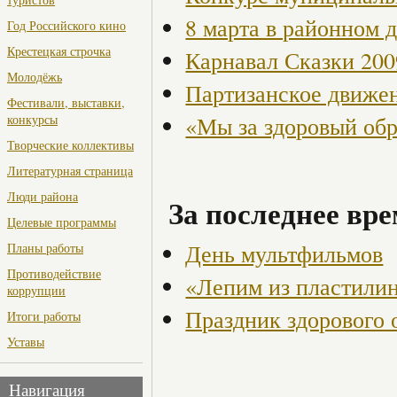
8 марта в районном 
Год Российского кино
Крестецкая строчка
Карнавал Сказки 200
Молодёжь
Партизанское движен
Фестивали, выставки,
конкурсы
«Мы за здоровый об
Творческие коллективы
Литературная страница
Люди района
За последнее вре
Целевые программы
День мультфильмов
Планы работы
Противодействие
«Лепим из пластили
коррупции
Праздник здорового 
Итоги работы
Уставы
Навигация