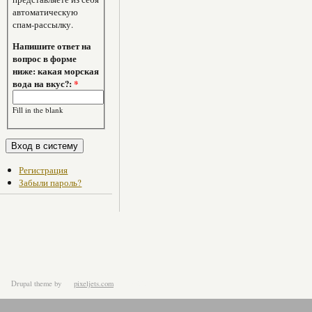
автоматическую
спам-рассылку.
Напишите ответ на
вопрос в форме
ниже: какая морская
вода на вкус?:
*
Fill in the blank
Регистрация
Забыли пароль?
Drupal theme
by
pixeljets.com
ver.1.4