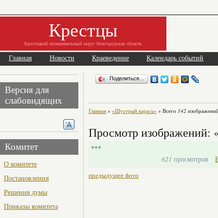
Крестцы
Крестецкий муниципальный округ Новгородская область
Главная
Новости
Краеведение
Календарь событий
Поделиться…
Версия для
слабовидящих
Главная
»
«Шустрый карась»
» Всего
142
изображений
Просмотр изображений: 
Комитет
***
621
просмотров
О комитете
предыдущее фото
Постановления
Решения думы
Приказы комитета