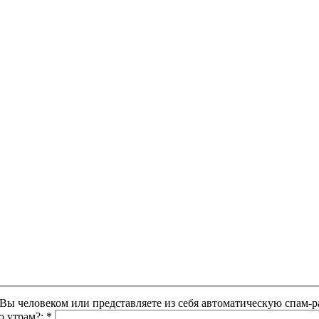
Этот вопрос задается для того, чтобы выяснить, являетесь ли Вы человеком или представляете из себя автоматическую
о утрам?:
*