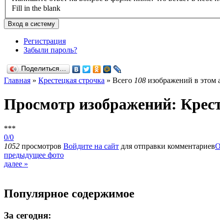
Fill in the blank
Регистрация
Забыли пароль?
Поделиться…
Главная
»
Крестецкая строчка
» Всего
108
изображений в этом 
Просмотр изображений: Крест
***
0/0
1052
просмотров
Войдите на сайт
для отправки комментариев
О
предыдущее фото
далее »
Популярное содержимое
За сегодня: