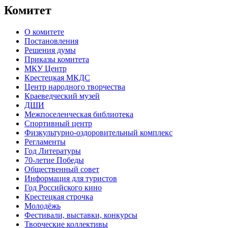
Комитет
О комитете
Постановления
Решения думы
Приказы комитета
МКУ Центр
Крестецкая МКДС
Центр народного творчества
Краеведческий музей
ДШИ
Межпоселенческая библиотека
Спортивный центр
Физкультурно-оздоровительный комплекс
Регламенты
Год Литературы
70-летие Победы
Общественный совет
Информация для туристов
Год Российского кино
Крестецкая строчка
Молодёжь
Фестивали, выставки, конкурсы
Творческие коллективы