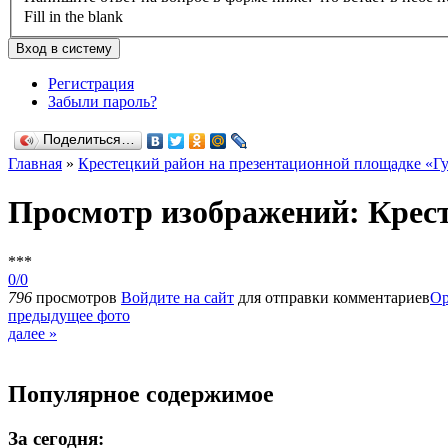
Fill in the blank
Регистрация
Забыли пароль?
Поделиться…
Главная
»
Крестецкий район на презентационной площадке «Г
Просмотр изображений: Крест
***
0/0
796
просмотров
Войдите на сайт
для отправки комментариев
Ор
предыдущее фото
далее »
Популярное содержимое
За сегодня: