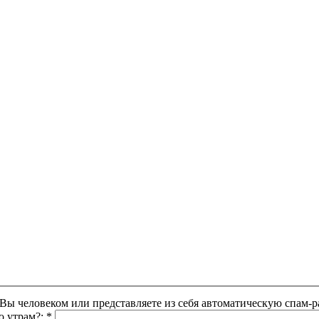
Этот вопрос задается для того, чтобы выяснить, являетесь ли Вы человеком или представляете из себя автоматическую
о утрам?:
*