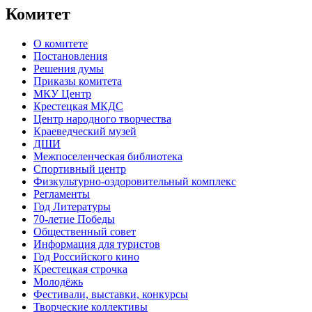
Комитет
О комитете
Постановления
Решения думы
Приказы комитета
МКУ Центр
Крестецкая МКДС
Центр народного творчества
Краеведческий музей
ДШИ
Межпоселенческая библиотека
Спортивный центр
Физкультурно-оздоровительный комплекс
Регламенты
Год Литературы
70-летие Победы
Общественный совет
Информация для туристов
Год Российского кино
Крестецкая строчка
Молодёжь
Фестивали, выставки, конкурсы
Творческие коллективы