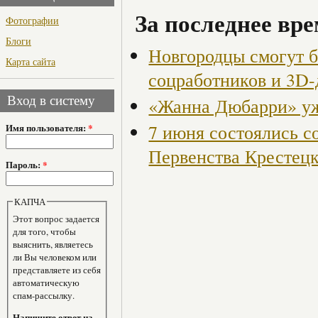
За последнее вре
Фотографии
Блоги
Новгородцы смогут б
Карта сайта
соцработников и 3D-
Вход в систему
«Жанна Дюбарри» уже
7 июня состоялись с
Имя пользователя:
*
Первенства Крестецк
Пароль:
*
КАПЧА
Этот вопрос задается
для того, чтобы
выяснить, являетесь
ли Вы человеком или
представляете из себя
автоматическую
спам-рассылку.
Напишите ответ на