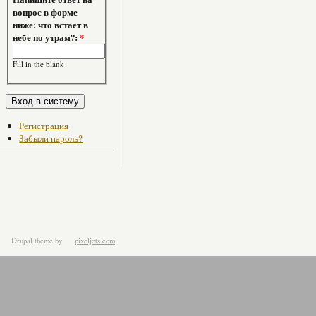
вопрос в форме
ниже: что встает в
небе по утрам?:
*
Fill in the blank
Регистрация
Забыли пароль?
Drupal theme
by
pixeljets.com
ver.1.4