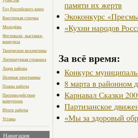
памяти их жертв
Год Российского кино
Экоконкурс «Пресмы
Крестецкая строчка
«Кухни народов Рос
Молодёжь
Фестивали, выставки,
конкурсы
Творческие коллективы
За всё время:
Литературная страница
Люди района
Конкурс муниципаль
Целевые программы
8 марта в районном 
Планы работы
Карнавал Сказки 200
Противодействие
коррупции
Партизанское движен
Итоги работы
«Мы за здоровый об
Уставы
Навигация