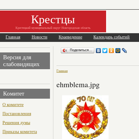
Крестцы
Крестецкий муниципальный округ Новгородская область
Главная
Новости
Краеведение
Календарь событий
Поделиться…
Версия для
слабовидящих
Главная
ehmblema.jpg
Комитет
О комитете
Постановления
Решения думы
Приказы комитета