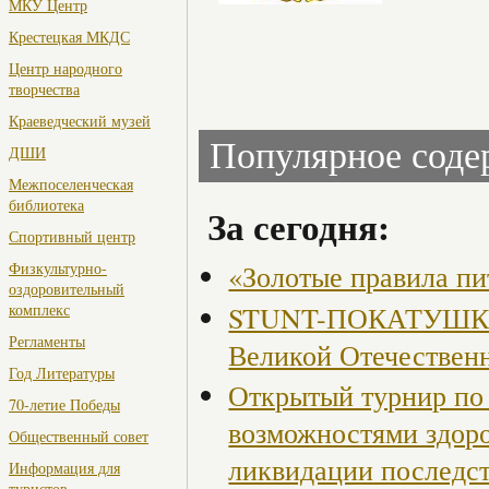
МКУ Центр
Крестецкая МКДС
Центр народного
творчества
Краеведческий музей
Популярное сод
ДШИ
Межпоселенческая
библиотека
За сегодня:
Спортивный центр
«Золотые правила пи
Физкультурно-
оздоровительный
STUNT-ПОКАТУШКИ, 
комплекс
Регламенты
Великой Отечествен
Год Литературы
Открытый турнир по 
70-летие Победы
возможностями здор
Общественный совет
ликвидации последст
Информация для
туристов