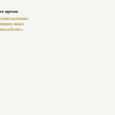
ее время:
спешит на помощь»
внимание, марш!»
лись за Родину»