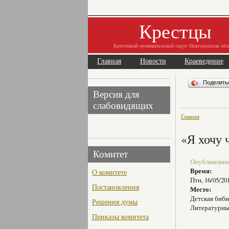
Крестцы
Крестецкий муниципальный округ Новгородская обл
Главная
Новости
Краеведение
Поделит
Версия для
слабовидящих
Главная
«Я хочу 
Комитет
Опубликовано 
Время:
О комитете
Птн, 16/05/20
Постановления
Место:
Детская биби
Решения думы
Литературны
Приказы комитета