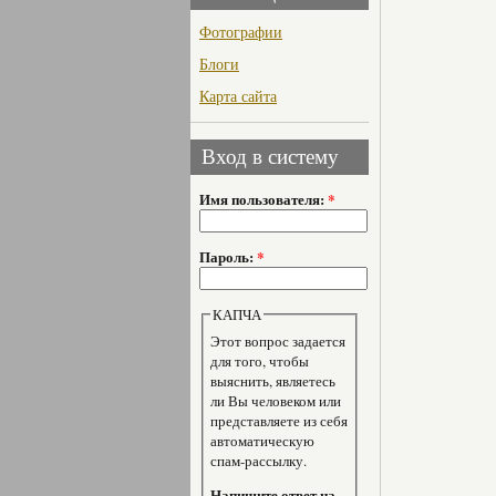
Фотографии
Блоги
Карта сайта
Вход в систему
Имя пользователя:
*
Пароль:
*
КАПЧА
Этот вопрос задается
для того, чтобы
выяснить, являетесь
ли Вы человеком или
представляете из себя
автоматическую
спам-рассылку.
Напишите ответ на