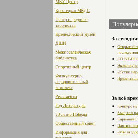
МКУ Центр
Крестецкая МКДС
Центр народного
Популярн
творчества
Краеведческий музей
За сегодня
ДШИ
Открытый т
Межпоселенческая
последстви
библиотека
STUNT-ПОК
Экоконкурс
Спортивный центр
«Кухни нар
Физкультурно-
Презентаци
оздоровительный
комплекс
Регламенты
За всё вре
Год Литературы
Конкурс му
8 марта в 
70-летие Победы
Карнавал С
Общественный совет
Партизанск
Информация для
«Мы за здо
туристов