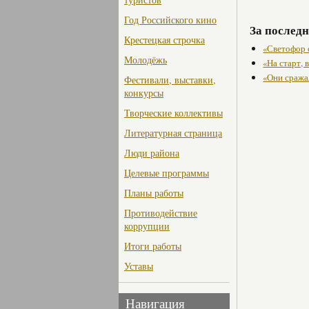
Год Российского кино
За последн
Крестецкая строчка
«Светофор 
Молодёжь
«На старт, 
«Они сража
Фестивали, выставки,
конкурсы
Творческие коллективы
Литературная страница
Люди района
Целевые программы
Планы работы
Противодействие
коррупции
Итоги работы
Уставы
Навигация