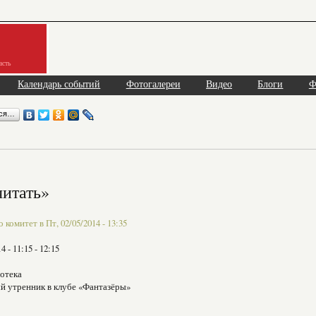
асть
Календарь событий
Фотогалереи
Видео
Блоги
Ф
ься…
читать»
комитет в Пт, 02/05/2014 - 13:35
14 -
11:15
-
12:15
отека
й утренник в клубе «Фантазёры»