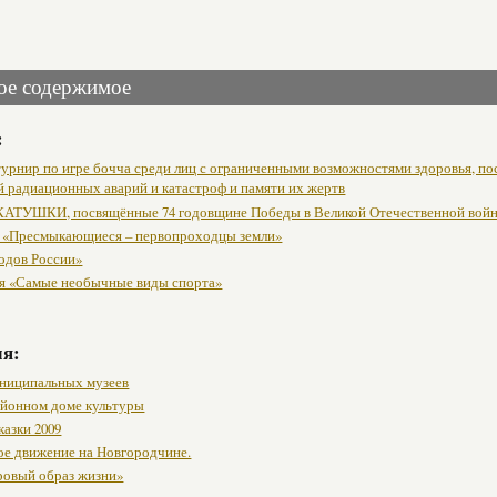
ое содержимое
:
урнир по игре бочча среди лиц с ограниченными возможностями здоровья, п
й радиационных аварий и катастроф и памяти их жертв
АТУШКИ, посвящённые 74 годовщине Победы в Великой Отечественной вой
 «Пресмыкающиеся – первопроходцы земли»
одов России»
я «Самые необычные виды спорта»
мя:
ниципальных музеев
районном доме культуры
казки 2009
ое движение на Новгородчине.
ровый образ жизни»