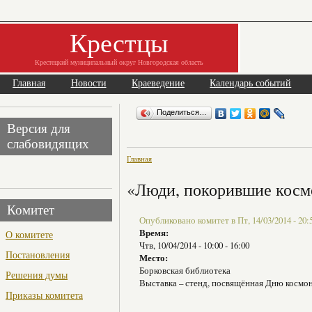
Крестцы
Крестецкий муниципальный округ Новгородская область
Главная
Новости
Краеведение
Календарь событий
Поделиться…
Версия для
слабовидящих
Главная
«Люди, покорившие косм
Комитет
Опубликовано комитет в Пт, 14/03/2014 - 20:
Время:
О комитете
Чтв, 10/04/2014 -
10:00
-
16:00
Постановления
Место:
Борковская библиотека
Решения думы
Выставка – стенд, посвящённая Дню космо
Приказы комитета