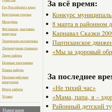
За всё время:
Год Российского кино
Конкурс муниципаль
Крестецкая строчка
Молодёжь
8 марта в районном 
Фестивали, выставки,
Карнавал Сказки 200
конкурсы
Партизанское движен
Творческие коллективы
Литературная страница
«Мы за здоровый об
Люди района
Целевые программы
Планы работы
За последнее вре
Противодействие
коррупции
«Не тихий час»
Итоги работы
«Мама, папа, я – здо
Уставы
Районный детский ту
Навигация