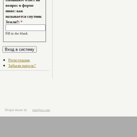
вопрос в форме
ниже: как
называется спутник
Земли?:
*
Fill in the blank
Регистрация
Забыли пароль?
Drupal theme
by
pixeljets.com
ver.1.4