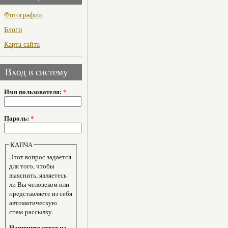
Фотографии
Блоги
Карта сайта
Вход в систему
Имя пользователя:
*
Пароль:
*
КАПЧА
Этот вопрос задается
для того, чтобы
выяснить, являетесь
ли Вы человеком или
представляете из себя
автоматическую
спам-рассылку.
Напишите ответ на