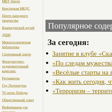
МКУ Центр
Крестецкая МКДС
Центр народного
творчества
Популярное сод
Краеведческий музей
ДШИ
За сегодня:
Межпоселенческая
библиотека
Занятие в клубе «Ск
Спортивный центр
«По следам мужества
Физкультурно-
оздоровительный
«Весёлые старты на 
комплекс
Регламенты
«Как жить сегодня, 
Год Литературы
«Терроризм – террит
70-летие Победы
Общественный совет
Информация для
туристов