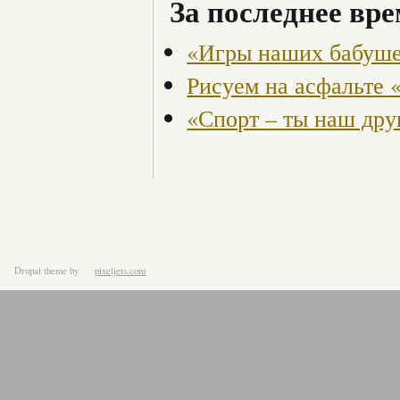
За последнее вре
«Игры наших бабуш
Рисуем на асфальте 
«Спорт – ты наш дру
Drupal theme
by
pixeljets.com
ver.1.4