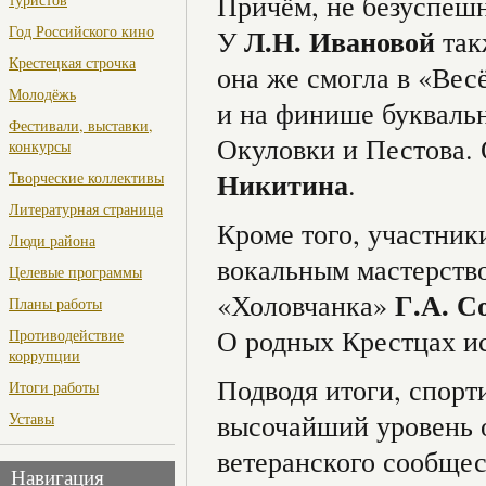
Причём, не безуспеш
Год Российского кино
Л.Н. Ивановой
У
так
Крестецкая строчка
она же смогла в «Вес
Молодёжь
и на финише буквальн
Фестивали, выставки,
Окуловки и Пестова. 
конкурсы
Никитина
.
Творческие коллективы
Литературная страница
Кроме того, участник
Люди района
вокальным мастерств
Целевые программы
Г.А. С
«Холовчанка»
Планы работы
О родных Крестцах 
Противодействие
коррупции
Подводя итоги, спорт
Итоги работы
высочайший уровень 
Уставы
ветеранского сообщес
Навигация