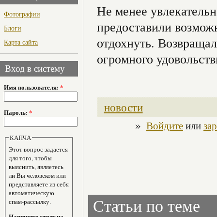
Не менее увлекательн
Фотографии
предоставили возможн
Блоги
отдохнуть. Возвращал
Карта сайта
огромного удовольств
Вход в систему
Имя пользователя:
*
новости
Пароль:
*
»
Войдите
или
за
КАПЧА
Этот вопрос задается
для того, чтобы
выяснить, являетесь
ли Вы человеком или
представляете из себя
автоматическую
Статьи по теме
спам-рассылку.
Напишите ответ на