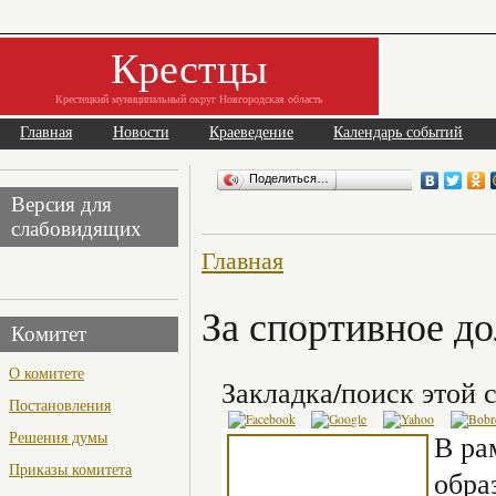
Крестцы
Крестецкий муниципальный округ Новгородская область
Главная
Новости
Краеведение
Календарь событий
Поделиться…
Версия для
слабовидящих
Главная
За спортивное до
Комитет
О комитете
Закладка/поиск этой с
Постановления
Решения думы
В ра
Приказы комитета
обра