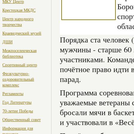
МКУ Центр
Боро
Крестецкая МКДС
спор
Центр народного
обла
творчества
Краеведческий музей
Порядка ста человек 
ДШИ
мужчины - старше 60 
Межпоселенческая
библиотека
участниками. Команд
Спортивный центр
почётное право идти 
Физкультурно-
парад.
оздоровительный
комплекс
Программа соревнова
Регламенты
уважаемые ветераны с
Год Литературы
бросали мячи в баске
70-летие Победы
Общественный совет
и участвовали в «Вес
Информация для
туристов