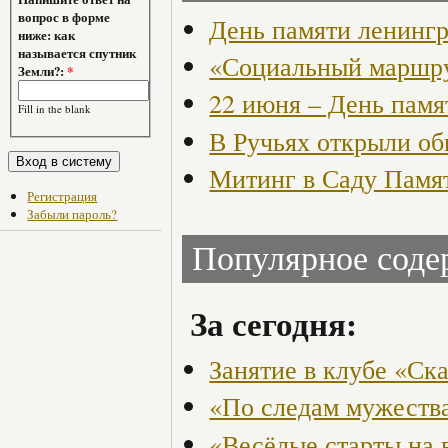
вопрос в форме
День памяти ленингр
ниже: как
называется спутник
«Социальный маршру
Земли?:
*
22 июня – День памя
Fill in the blank
В Ручьях открыли о
Митинг в Саду Памя
Регистрация
Забыли пароль?
Популярное сод
За сегодня:
Занятие в клубе «Ск
«По следам мужества
«Весёлые старты на 