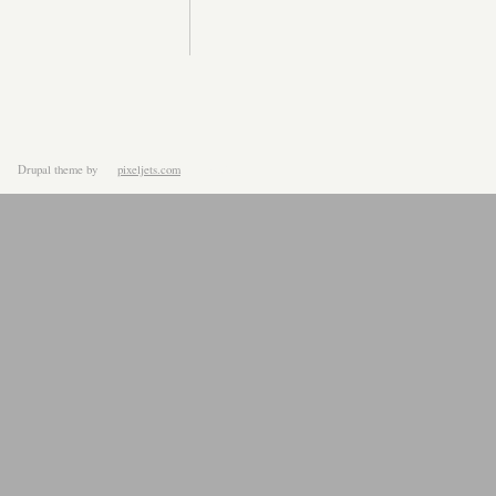
Drupal theme
by
pixeljets.com
ver.1.4