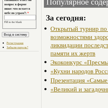
Популярное сод
вопрос в форме
ниже: что встает в
небе по утрам?:
*
За сегодня:
Fill in the blank
Открытый турнир по 
возможностями здор
Регистрация
ликвидации последст
Забыли пароль?
памяти их жертв
Экоконкурс «Пресмы
«Кухни народов Рос
Презентация «Самые
«Великий и загадоч