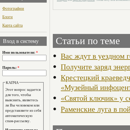
Фотографии
Блоги
Карта сайта
Статьи по теме
Вход в систему
Имя пользователя:
*
Вас ждут в уездном г
Получите заряд энер
Пароль:
*
Крестецкий краеведч
КАПЧА
«Музейный инфоцент
Этот вопрос задается
для того, чтобы
«Святой ключик» у с
выяснить, являетесь
ли Вы человеком или
Раменские луга в по
представляете из себя
автоматическую
спам-рассылку.
Напишите ответ на