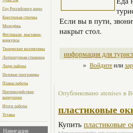
Еда 
Год Российского кино
тури
Крестецкая строчка
Если вы в пути, звони
Молодёжь
накрыт стол.
Фестивали, выставки,
конкурсы
Творческие коллективы
информация для турис
Литературная страница
»
Войдите
или
за
Люди района
Целевые программы
Планы работы
Опубликовано atenises в Вс
Противодействие
коррупции
пластиковые ок
Итоги работы
Уставы
Купить
пластиковые о
Навигация
Войдите
или
зарегистрируйтесь
, чтобы получить возможнос