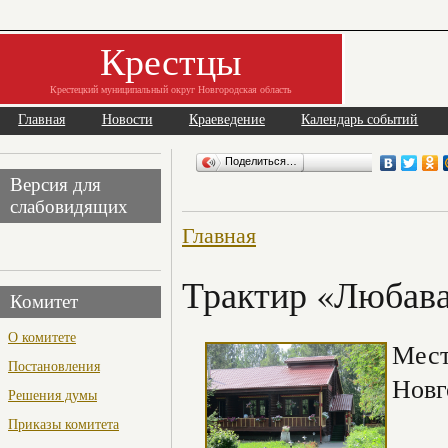
Крестцы
Крестецкий муниципальный округ Новгородская область
Главная
Новости
Краеведение
Календарь событий
Поделиться…
Версия для
слабовидящих
Главная
Трактир «Любав
Комитет
О комитете
Мест
Постановления
Новг
Решения думы
Приказы комитета