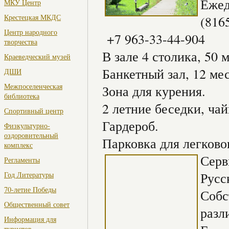
Ежед
МКУ Центр
Крестецкая МКДС
(816
Центр народного
+7 963-33-44-904
творчества
В зале 4 столика, 50 м
Краеведческий музей
Банкетный зал, 12 мес
ДШИ
Межпоселенческая
Зона для курения.
библиотека
2 летние беседки, ча
Спортивный центр
Гардероб.
Физкультурно-
оздоровительный
Парковка для легковог
комплекс
Серв
Регламенты
Русс
Год Литературы
70-летие Победы
Собс
Общественный совет
разл
Информация для
туристов