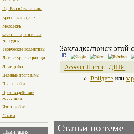
Год Российского кино
Крестецкая строчка
Молодёжь
Фестивали, выставки,
конкурсы
Закладка/поиск этой с
Творческие коллективы
Литературная страница
Асеева Настя
ДШИ
Люди района
Целевые программы
»
Войдите
или
за
Планы работы
Противодействие
коррупции
Итоги работы
Уставы
Статьи по теме
Навигация