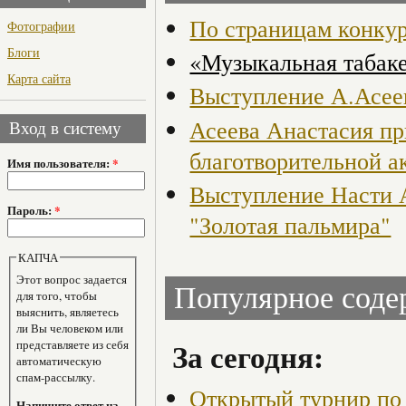
По страницам конку
Фотографии
Блоги
«Музыкальная табак
Карта сайта
Выступление А.Асеев
Асеева Анастасия пр
Вход в систему
благотворительной а
Имя пользователя:
*
Выступление Насти 
Пароль:
*
"Золотая пальмира"
КАПЧА
Этот вопрос задается
Популярное сод
для того, чтобы
выяснить, являетесь
ли Вы человеком или
За сегодня:
представляете из себя
автоматическую
спам-рассылку.
Открытый турнир по 
Напишите ответ на