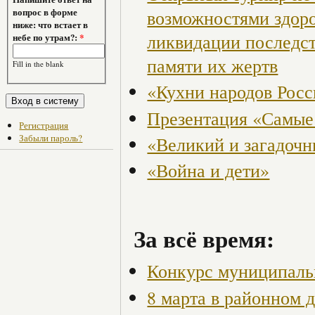
возможностями здор
вопрос в форме
ниже: что встает в
ликвидации последст
небе по утрам?:
*
памяти их жертв
Fill in the blank
«Кухни народов Рос
Презентация «Самые
Регистрация
Забыли пароль?
«Великий и загадоч
«Война и дети»
За всё время:
Конкурс муниципаль
8 марта в районном 