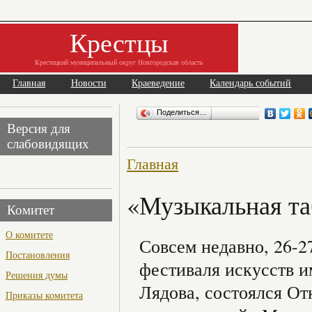
Крестцы
Крестецкий муниципальный округ Новгородская область
Главная
Новости
Краеведение
Календарь событий
Поделиться…
Версия для
слабовидящих
Главная
«Музыкальная та
Комитет
О комитете
Совсем недавно, 26-2
Постановления
фестиваля искусств 
Решения думы
Лядова, состоялся О
Приказы комитета