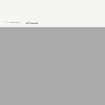
Drupal theme
by
pixeljets.com
ver.1.4