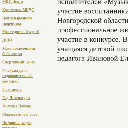
исполнителей «Музыка
МКУ Центр
участие воспитанник
Крестецкая МКДС
Центр народного
Новгородской област
творчества
профессиональное жю
Краеведческий музей
участие в конкурсе. В
ДШИ
учащаяся детской шко
Межпоселенческая
библиотека
педагога Ивановой Е
Спортивный центр
Физкультурно-
оздоровительный
комплекс
Регламенты
Год Литературы
70-летие Победы
Общественный совет
Информация для
туристов